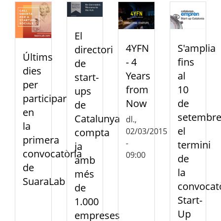
El
4YFN
S'amplia
directori
Últims
- 4
fins
de
dies
Years
al
start-
per
from
10
ups
participar
Now
de
de
en
setembr
Catalunya
dl.,
la
el
02/03/2015
compta
primera
-
termini
ja
convocatòria
09:00
de
amb
de
la
més
SuaraLab
convocat
de
Start-
1.000
Up
empreses