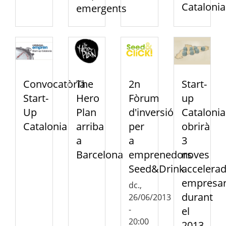
Catalonia
emergents
Convocatòria
The
2n
Start-
Start-
Hero
Fòrum
up
Up
Plan
d'inversió
Catalonia
Catalonia
arriba
per
obrirà
a
a
3
Barcelona
emprenedors
noves
Seed&Drink
accelera
empresar
dc.,
durant
26/06/2013
-
el
20:00
2013