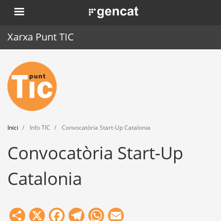
Vés
. Obre en una nova finestra.
al
contingut
Xarxa Punt TIC
Inici
Punt TIC
Actualitat
Inici
Info TIC
Convocatòria Start-Up Catalonia
Agenda
Convocatòria Start-Up
Formació
Catalonia
Eines
Share
X
Facebook
Telegram
WhatsApp
Email