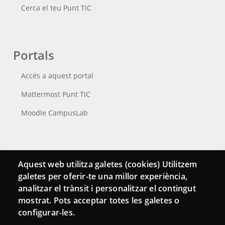
Cerca el teu Punt TIC
Portals
Accés a aquest portal
Mattermost Punt TIC
Moodle CampusLab
Connecta
Aquest web utilitza galetes (cookies) Utilitzem
galetes per oferir-te una millor experiència,
Bustia de contacte
analitzar el trànsit i personalitzar el contingut
Butlletins
mostrat. Pots acceptar totes les galetes o
configurar-les.