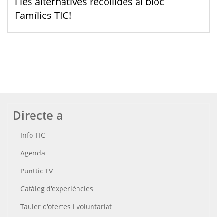
i les alternatives recollides al bloc
Famílies TIC!
Directe a
Info TIC
Agenda
Punttic TV
Catàleg d'experiències
Tauler d'ofertes i voluntariat