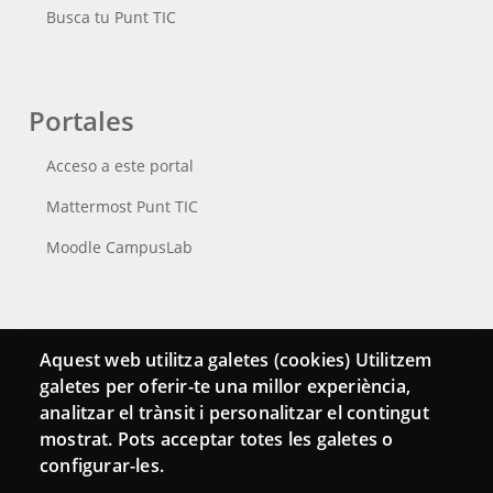
Busca tu Punt TIC
Portales
Acceso a este portal
Mattermost Punt TIC
Moodle CampusLab
Conecta
Aquest web utilitza galetes (cookies) Utilitzem
galetes per oferir-te una millor experiència,
Contacto
analitzar el trànsit i personalitzar el contingut
Hemeroteca
mostrat. Pots acceptar totes les galetes o
configurar-les.