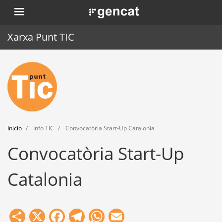
Pasar
. Obre en una nova finestra.
al
contenido
Xarxa Punt TIC
principal
Inicio
Punt TIC
Actualidad
Inicio
Info TIC
Convocatòria Start-Up Catalonia
Agenda
Convocatòria Start-Up
Formación
Catalonia
Herramientas
Share
X
Facebook
Telegram
WhatsApp
Email