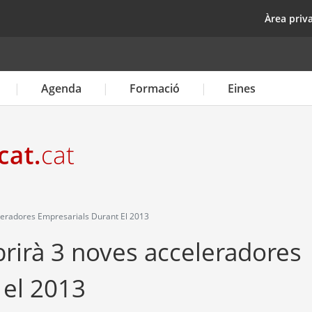
Vés
top
Àrea priv
al
contingut
Agenda
Formació
Eines
leradores Empresarials Durant El 2013
brirà 3 noves acceleradores
 el 2013