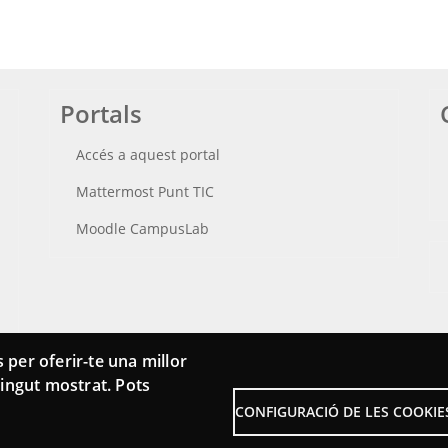
Portals
Accés a aquest portal
Mattermost Punt TIC
Moodle CampusLab
 per oferir-te una millor
ntingut mostrat. Pots
CONFIGURACIÓ DE LES COOKIE