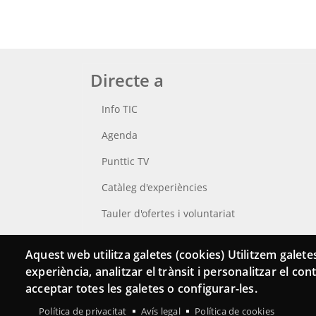
Directe a
Info TIC
Agenda
Punttic TV
Catàleg d'experiències
Tauler d'ofertes i voluntariat
Cerca el teu Punt TIC
Aquest web utilitza galetes (cookies) Utilitzem galetes
experiència, analitzar el trànsit i personalitzar el co
acceptar totes les galetes o configurar-les.
Política de privacitat
Avís legal
Política de cookies