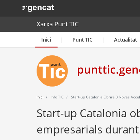
. Obre en una nova finestra.
Xarxa Punt TIC
Inici
Punt TIC
Actualitat
Inici
Info TIC
Start-up Catalonia Obrirà 3 Noves Acce
Start-up Catalonia o
empresarials durant