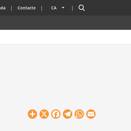
Cercador
ada
Contacte
CA
Llista les accions addicionals
Share
X
Facebook
Telegram
WhatsApp
Email