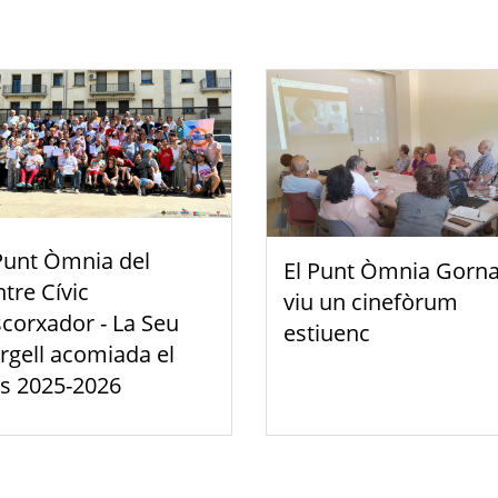
Punt Òmnia del
El Punt Òmnia Gorna
tre Cívic
viu un cinefòrum
scorxador - La Seu
estiuenc
rgell acomiada el
s 2025-2026