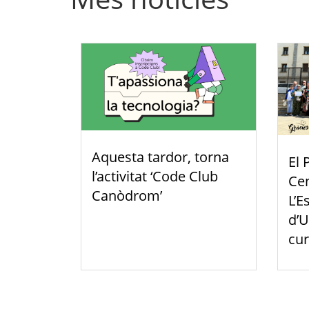
Aquesta tardor, torna
El 
l’activitat ‘Code Club
Cen
Canòdrom’
L’E
d’U
cur