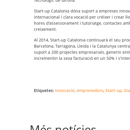
Tecnològic de Girona.
Start-up Catalonia dóna suport a
empreses inno
internacional i clara vocació per créixer i crear l
hores d'assessorament i tutoriatge, contactes amb 
creixement.
Al 2014, Start-up Catalonia continuarà el seu pr
Barcelona, Tarragona, Lleida i la Catalunya centr
suport a 200 projectes empresarials, generin entr
incrementin la seva facturació en un 50% i s'inter
Etiquetes:
innovació
,
emprenedors
,
Start-up
,
Sta
Més notícies