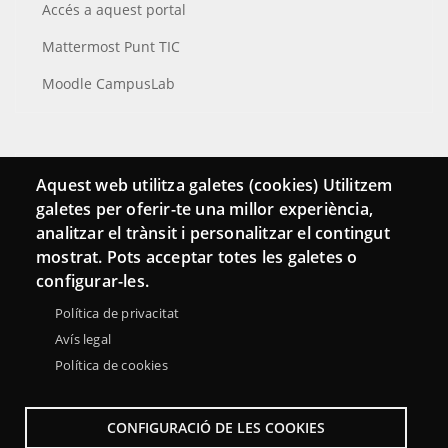
Accés a aquest portal
Mattermost Punt TIC
Moodle CampusLab
Connecta
Aquest web utilitza galetes (cookies) Utilitzem
galetes per oferir-te una millor experiència,
Bustia de contacte
analitzar el trànsit i personalitzar el contingut
Butlletins
mostrat. Pots acceptar totes les galetes o
configurar-les.
Política de privacitat
Avís legal
Política de cookies
CONFIGURACIÓ DE LES COOKIES