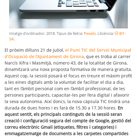
Imatge d'ordinador
.
2018
. Tipus de lletra:
Pexels
. Llicència:
BY-
SA
.
El pròxim dilluns 21 de juliol,
el Punt TIC del Servei Municipal
d’Ocupació de l’Ajuntament de Girona
, que es troba al carrer
Narcís Xifra i Masmitjà, número 43, de la localitat de Girona,
dinamitzarà una nova proposta formativa de manera gratuïta.
Aquest cop, la sessió posarà el focus en treure el màxim profit
a les eines digitals amb la voluntat de facilitar el dia a dia,
tant en l’àmbit personal com en l’àmbit professional, de les
persones participants, capacitar-les per l’era digital i afavorir
la seva autonomia. Així doncs, la nova càpsula TIC tindrà una
durada de dues hores i es farà de 15.30 a 17.30 hores.
En
aquest sentit, els principals continguts de la sessió seran
creació i configuració segura del compte de Google, gestió del
correu electrònic Gmail (etiquetes, filtres i categories) i
emmagatzematge de documents a les carpetes compartides