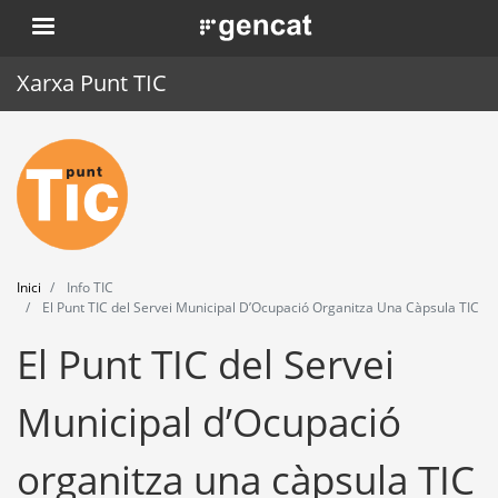
Vés
. Obre en una nova finestra.
al
contingut
Xarxa Punt TIC
Inici
Punt TIC
Actualitat
Inici
Info TIC
Agenda
El Punt TIC del Servei Municipal D’Ocupació Organitza Una Càpsula TIC
El Punt TIC del Servei
Formació
Eines
Municipal d’Ocupació
organitza una càpsula TIC