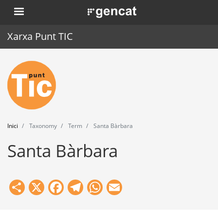
Vés
. Obre en una nova finestra.
al
contingut
Xarxa Punt TIC
Inici
Punt TIC
Actualitat
Inici
Taxonomy
Term
Santa Bàrbara
Agenda
Santa Bàrbara
Formació
Eines
Share
X
Facebook
Telegram
WhatsApp
Email