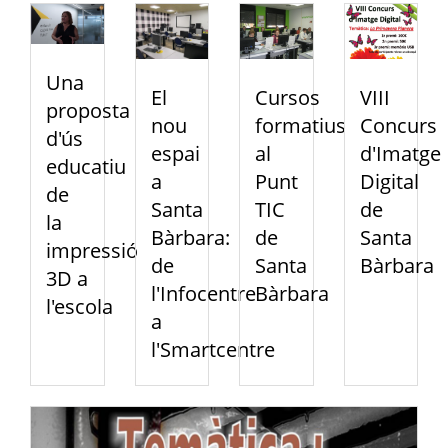
Una
Cursos
VIII
El
proposta
formatius
Concurs
nou
d'ús
al
d'Imatge
espai
educatiu
Punt
Digital
a
de
TIC
de
Santa
la
de
Santa
Bàrbara:
impressió
Santa
Bàrbara
de
3D a
Bàrbara
l'Infocentre
l'escola
a
l'Smartcentre