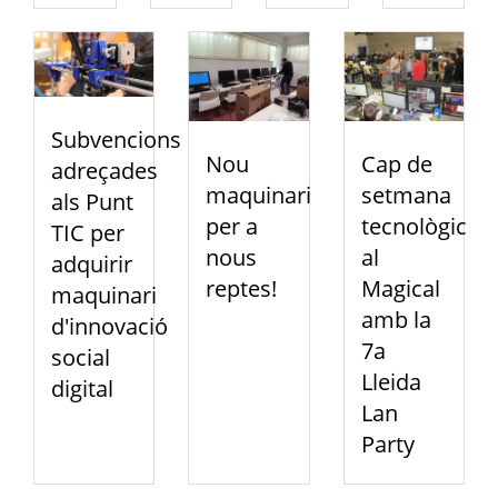
Subvencions
Nou
Cap de
adreçades
maquinari
setmana
als Punt
per a
tecnològic
TIC per
nous
al
adquirir
reptes!
Magical
maquinari
amb la
d'innovació
7a
social
Lleida
digital
Lan
Party