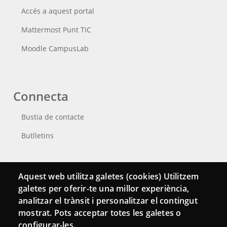
Accés a aquest portal
Mattermost Punt TIC
Moodle CampusLab
Connecta
Bustia de contacte
Butlletins
Aquest web utilitza galetes (cookies) Utilitzem
galetes per oferir-te una millor experiència,
analitzar el trànsit i personalitzar el contingut
mostrat. Pots acceptar totes les galetes o
configurar-les.