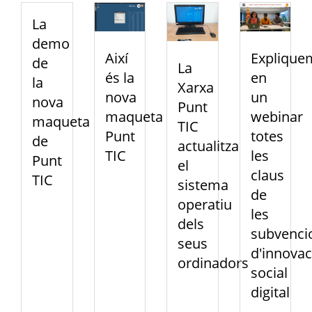
La
demo
Així
Explique
de
La
és la
en
la
Xarxa
nova
un
nova
Punt
maqueta
webinar
maqueta
TIC
Punt
totes
de
actualitza
TIC
les
Punt
el
claus
TIC
sistema
de
operatiu
les
dels
subvenci
seus
d'innovac
ordinadors
social
digital