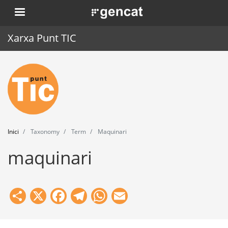
Vés
. Obre en una nova finestra.
al
contingut
Xarxa Punt TIC
Inici
Punt TIC
Actualitat
Inici
Taxonomy
Term
Maquinari
Agenda
maquinari
Formació
Eines
Share
X
Facebook
Telegram
WhatsApp
Email