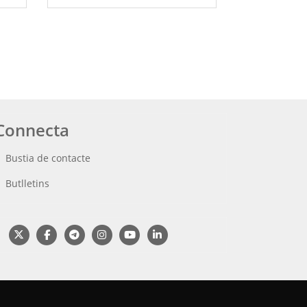
a
a
Connecta
Bustia de contacte
Butlletins