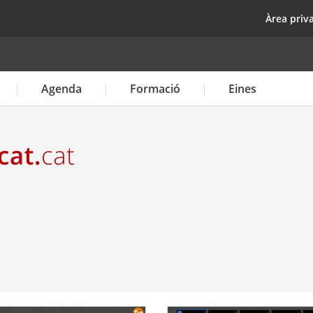
Vés
top
Àrea priv
al
contingut
Agenda
Formació
Eines