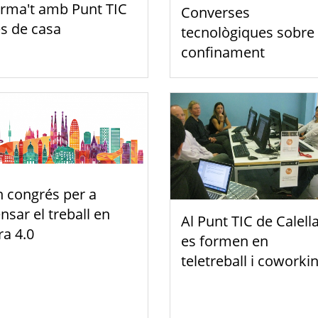
rma't amb Punt TIC
Converses
s de casa
tecnològiques sobre 
confinament
 congrés per a
nsar el treball en
Al Punt TIC de Calell
era 4.0
es formen en
teletreball i coworki