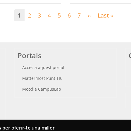
1
2
3
4
5
6
7
››
Pàgina
Last »
Últim
següent
pàgin
Portals
Accés a aquest portal
Mattermost Punt TIC
Moodle CampusLab
 per oferir-te una millor