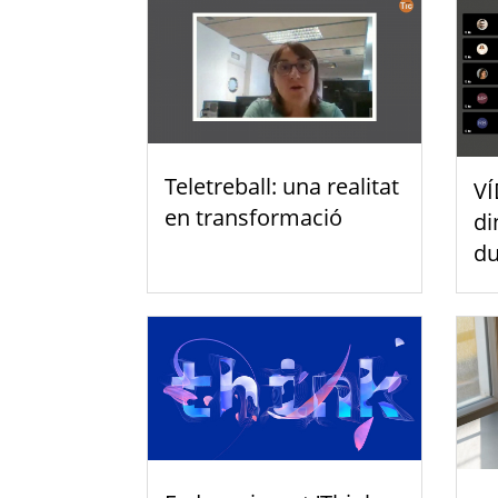
Teletreball: una realitat
VÍ
en transformació
di
du