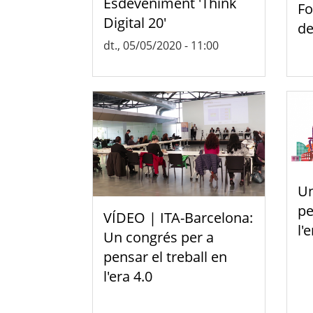
Esdeveniment 'Think
Fo
Digital 20'
de
dt., 05/05/2020 - 11:00
Un
pe
VÍDEO | ITA-Barcelona:
l'
Un congrés per a
pensar el treball en
l'era 4.0