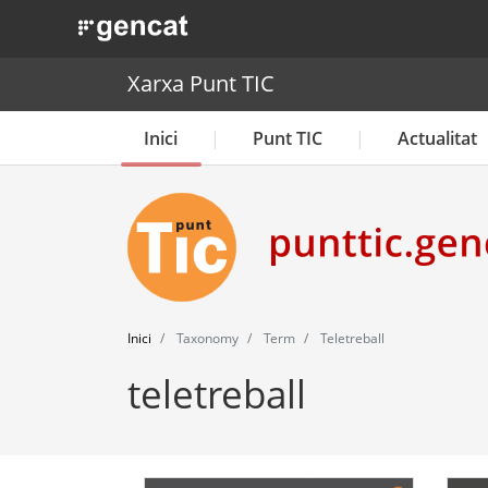
. Obre en una nova finestra.
Xarxa Punt TIC
Inici
Punt TIC
Actualitat
Inici
Taxonomy
Term
Teletreball
teletreball