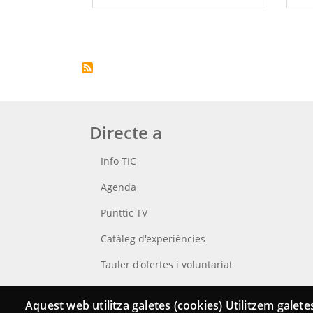
Paginació
Directe a
Info TIC
Agenda
Punttic TV
Catàleg d'experiències
Tauler d'ofertes i voluntariat
Cerca el teu Punt TIC
Aquest web utilitza galetes (cookies) Utilitzem galetes