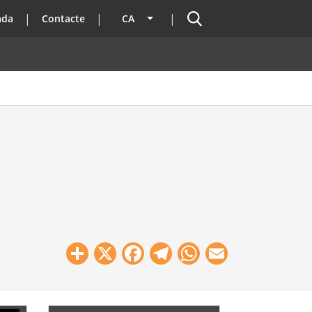
Cercador
ada
Contacte
CA
Llista les accions addicionals
Share
X
Facebook
Telegram
WhatsApp
Email