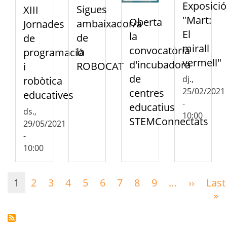
Exposició
Sigues
XIII
"Mart:
Oberta
ambaixador/a
Jornades
El
la
de
de
mirall
convocatòria
la
programació
vermell"
d'incubadora
ROBOCAT
i
de
dj.,
robòtica
25/02/2021
centres
educatives
-
educatius
ds.,
10:00
STEMConnectats
29/05/2021
-
10:00
Paginació
1
2
3
4
5
6
7
8
9
…
››
Pàgina
Last
següen
»
Ú
p