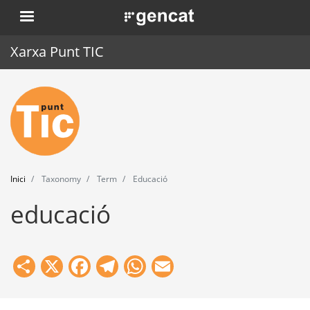
Vés
. Obre en una nova finestra.
al
contingut
Xarxa Punt TIC
Inici
Punt TIC
Actualitat
Inici
Taxonomy
Term
Educació
Agenda
educació
Formació
Eines
Share
X
Facebook
Telegram
WhatsApp
Email