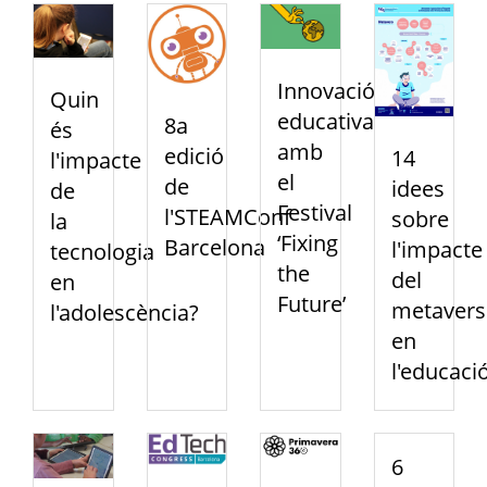
Innovació
Quin
educativa
8a
és
amb
edició
14
l'impacte
el
de
idees
de
Festival
l'STEAMConf
sobre
la
‘Fixing
Barcelona
l'impacte
tecnologia
the
del
en
Future’
metavers
l'adolescència?
en
l'educaci
6