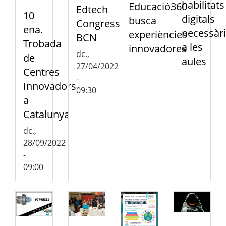
habilitats
Educació360
Edtech
10
digitals
busca
Congress
ena.
necessàr
experiències
BCN
Trobada
a les
innovadores
dc.,
de
aules
27/04/2022
Centres
-
Innovadors
09:30
a
Catalunya
dc.,
28/09/2022
-
09:00