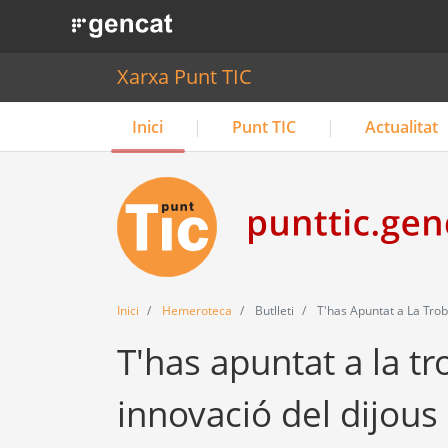
. Obre en una nova finestra.
Xarxa Punt TIC
Inici
Punt TIC
Actualitat
Inici
Hemeroteca
Butlleti
T'has Apuntat a La Troba
T'has apuntat a la tr
innovació del dijous