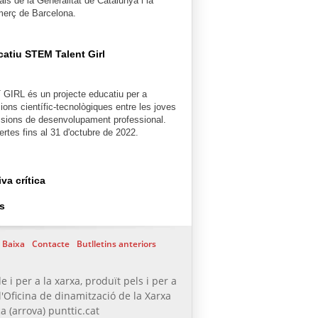
als de la Generalitat de Catalunya i la
erç de Barcelona.
catiu STEM Talent Girl
IRL és un projecte educatiu per a
ons científic-tecnològiques entre les joves
ssions de desenvolupament professional.
ertes fins al 31 d'octubre de 2022.
va crítica
s
Baixa
Contacte
Butlletins anteriors
e i per a la xarxa, produït pels i per a
l'Oficina de dinamització de la Xarxa
a (arrova) punttic.cat