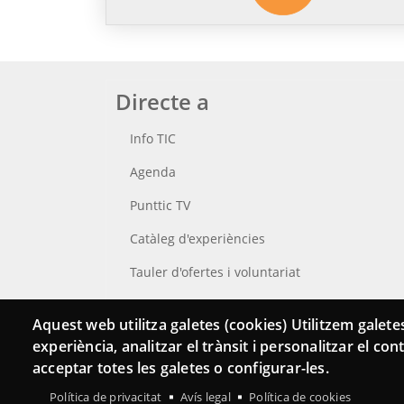
Directe a
Info TIC
Agenda
Punttic TV
Catàleg d'experiències
Tauler d'ofertes i voluntariat
Cerca el teu Punt TIC
Aquest web utilitza galetes (cookies) Utilitzem galetes
experiència, analitzar el trànsit i personalitzar el co
acceptar totes les galetes o configurar-les.
Política de privacitat
Avís legal
Política de cookies