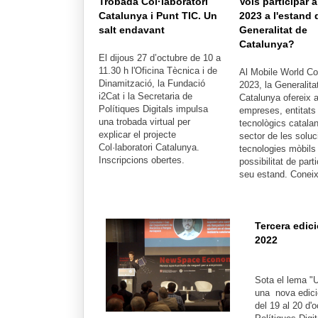
Trobada Col·laboratori
Vols participar
Catalunya i Punt TIC. Un
2023 a l'estand 
salt endavant
Generalitat de
Catalunya?
El dijous 27 d’octubre de 10 a
11.30 h l'Oficina Tècnica i de
Al Mobile World Co
Dinamització, la Fundació
2023, la Generalita
i2Cat i la Secretaria de
Catalunya ofereix 
Polítiques Digitals impulsa
empreses, entitats 
una trobada virtual per
tecnològics catalan
explicar el projecte
sector de les soluc
Col·laboratori Catalunya.
tecnologies mòbils 
Inscripcions obertes.
possibilitat de parti
seu estand. Conei
Tercera edi
2022
Sota el lema "
una nova edic
del 19 al 20 d'