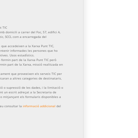
t TIC
b domicili a carrer del Foc, 57, edifici A,
ctic, SCCL com a encarregada del
 que accedeixen a la Xarxa Punt TIC,
mantenir informades les persones que ho
atives. Usos estadístics.
formin part de la Xarxa Punt TIC però
formin part de la Xarxa, missió realitzada en
tament que proveeixen els serveis TIC per
aran a altres categories de destinataris,
ació o supressió de les dades, i la limitació o
nt un escrit adreçat a la Secretaria de
) o mitjançant els formularis disponibles a
eu consultar la
informació addicional
del