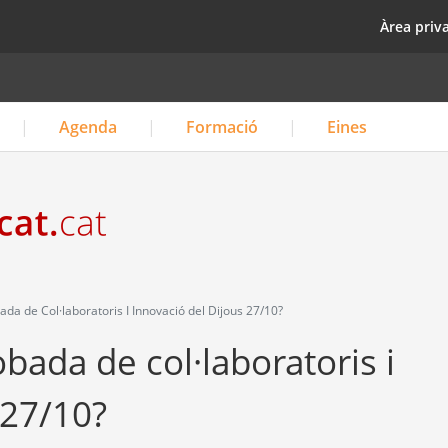
Vés
top
Àrea priv
al
contingut
Agenda
Formació
Eines
da de Col·laboratoris I Innovació del Dijous 27/10?
obada de col·laboratoris i
 27/10?