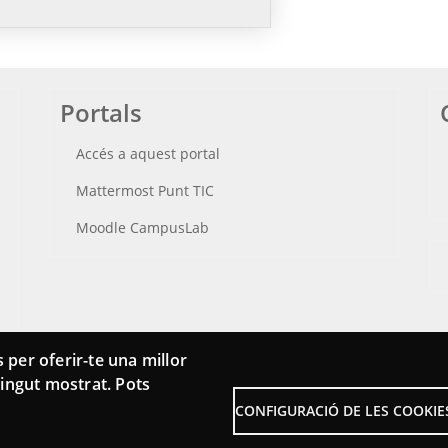
Portals
Accés a aquest portal
Mattermost Punt TIC
Moodle CampusLab
 per oferir-te una millor
ntingut mostrat. Pots
CONFIGURACIÓ DE LES COOKIE