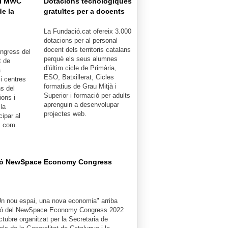
 al MWC
Dotacions tecnològiques
de la
gratuïtes per a docents
La Fundació.cat ofereix 3.000
dotacions per al personal
docent dels territoris catalans
ngress del
perquè els seus alumnes
t de
d’últim cicle de Primària,
a
ESO, Batxillerat, Cicles
i centres
formatius de Grau Mitjà i
s del
Superior i formació per adults
ions i
aprenguin a desenvolupar
la
projectes web.
cipar al
x com.
ció NewSpace Economy Congress
Un nou espai, una nova economia" arriba
ió del NewSpace Economy Congress 2022
octubre organitzat per la Secretaria de