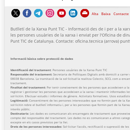
Alta
Baixa
Contacte
Butlletí de la Xarxa Punt TIC - Informació des de i per a la xar
les persones usuàries de la xarxa i enviat per l'Oficina de di
Punt TIC de Catalunya. Contacte: oficina.tecnica (arrova) puntt
Informació bàsica sobre protecció de dades
Identificació del tractament
: Persones usuàries de la Xarxa Punt TIC
Responsable del tractament:
Secretaria de Polítiques Digitals amb domicili a carrer de
08038 Barcelona. La tramitació de la sol·licitud la realitza Colectic, SCCL com a enca
tractament.
Finalitat del tractament:
Per tenir coneixement de les persones que accedeixen a la 
registrar i gestionar les persones que accedeixen a la xarxa i mantenir informades l
sol·licitin. Efectuar estudis i informes de gènere. Activitats formatives. Usos estadísti
Legitimació:
Consentiment de les persones interessades que no formin part de la Xa
sol·licitin rebre el butlletí informatiu i, per a les persones que formin part de la Xarx
interès públic.
Destinataris:
Les dades es comunicaran als encarregats de tractament que proveeixen
compte del responsable del tractament. Les dades no es comunicaran a altres categor
excepte en els casos previstos per la llei.
Drets de les persones interessades:
Sol·licitar l'accés, rectificació o supressió de les