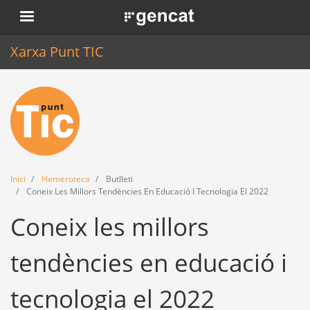
Vés
. Obre en una nova finestra.
al
contingut
Xarxa Punt TIC
Inici
Punt TIC
Actualitat
Inici
Hemeroteca
Butlleti
Agenda
Coneix Les Millors Tendències En Educació I Tecnologia El 2022
Coneix les millors
Formació
Eines
tendències en educació i
tecnologia el 2022