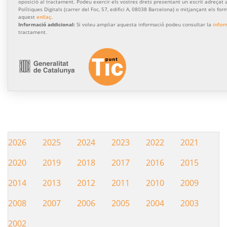
oposició al tractament. Podeu exercir els vostres drets presentant un escrit adreçat a
Polítiques Digitals (carrer del Foc, 57, edifici A, 08038 Barcelona) o mitjançant els for
aquest
enllaç
.
Informació addicional:
Si voleu ampliar aquesta informació podeu consultar la
infor
tractament.
2026
2025
2024
2023
2022
2021
Hemeroteca
2020
2019
2018
2017
2016
2015
2014
2013
2012
2011
2010
2009
2008
2007
2006
2005
2004
2003
2002