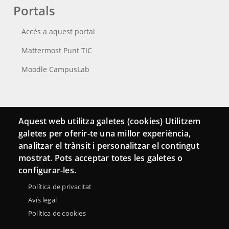
Portals
Accés a aquest portal
Mattermost Punt TIC
Moodle CampusLab
Connecta
Aquest web utilitza galetes (cookies) Utilitzem
galetes per oferir-te una millor experiència,
Bustia de contacte
analitzar el trànsit i personalitzar el contingut
Butlletins
mostrat. Pots acceptar totes les galetes o
configurar-les.
Política de privacitat
Avís legal
Política de cookies