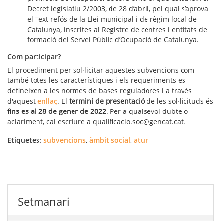
Decret legislatiu 2/2003, de 28 d’abril, pel qual s’aprova
el Text refós de la Llei municipal i de règim local de
Catalunya, inscrites al Registre de centres i entitats de
formació del Servei Públic d’Ocupació de Catalunya.
Com participar?
El procediment per sol·licitar aquestes subvencions com
també totes les característiques i els requeriments es
defineixen a les normes de bases reguladores i a través
d'aquest
enllaç
. El
termini de presentació
de les sol·licituds és
fins es al 28 de gener de 2022
. Per a qualsevol dubte o
aclariment, cal escriure a
qualificacio.soc@gencat.cat
.
Etiquetes:
subvencions
,
àmbit social
,
atur
Setmanari