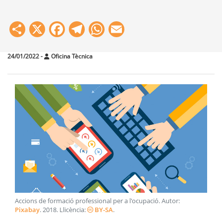
Share
X
Facebook
Telegram
WhatsApp
Email
24/01/2022
-
Oficina Tècnica
Accions de formació professional per a l'ocupació
. Autor:
Pixabay
.
2018
. Llicència:
BY-SA
.