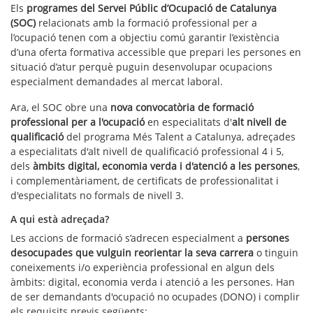
Els
programes del Servei Públic d’Ocupació de Catalunya
(SOC)
relacionats amb la formació professional per a
l’ocupació tenen com a objectiu comú garantir l’existència
d’una oferta formativa accessible que prepari les persones en
situació d’atur perquè puguin desenvolupar ocupacions
especialment demandades al mercat laboral.
Ara, el SOC obre una
nova convocatòria de formació
professional per a l'ocupació
en especialitats d'
alt nivell de
qualificació
del programa Més Talent a Catalunya, adreçades
a especialitats d'alt nivell de qualificació professional 4 i 5,
dels
àmbits digital, economia verda i d'atenció a les persones
,
i complementàriament, de certificats de professionalitat i
d'especialitats no formals de nivell 3.
A qui està adreçada?
Les accions de formació s’adrecen especialment a
persones
desocupades que vulguin reorientar la seva carrera
o tinguin
coneixements i/o experiència professional en algun dels
àmbits: digital, economia verda i atenció a les persones. Han
de ser demandants d'ocupació no ocupades (DONO) i complir
els requisits previs següents: