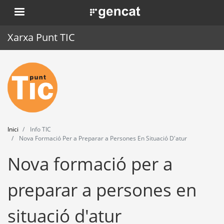
Vés
. Obre en una nova finestra.
al
contingut
Xarxa Punt TIC
Inici
Punt TIC
Actualitat
Inici
Info TIC
Agenda
Nova Formació Per a Preparar a Persones En Situació D'atur
Nova formació per a
Formació
Eines
preparar a persones en
situació d'atur