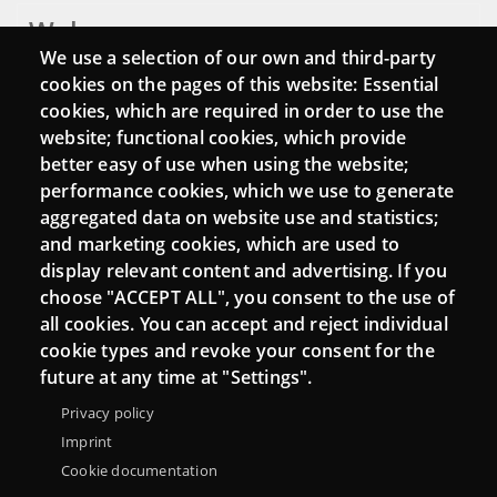
Webs
We use a selection of our own and third-party
Login
cookies on the pages of this website: Essential
cookies, which are required in order to use the
Mattermost Punt TIC
website; functional cookies, which provide
Moodle CampusLab
better easy of use when using the website;
performance cookies, which we use to generate
aggregated data on website use and statistics;
and marketing cookies, which are used to
Connect
display relevant content and advertising. If you
choose "ACCEPT ALL", you consent to the use of
Contact
all cookies. You can accept and reject individual
Newsletters
cookie types and revoke your consent for the
future at any time at "Settings".
Privacy policy
Imprint
Cookie documentation