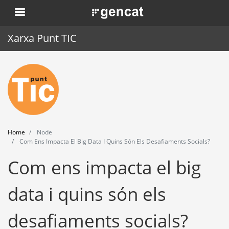
Skip
. Obre en una nova finestra.
to
main
Xarxa Punt TIC
content
Home
Punt TIC
News
Home
Node
Events
Com Ens Impacta El Big Data I Quins Són Els Desafiaments Socials?
Com ens impacta el big
Training
Tools
data i quins són els
desafiaments socials?