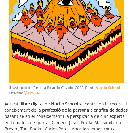
Il·lustració de l'artista Ricardo Cavolo
.
2023
. Font:
Nuclio School
.
License:
BY-SA
.
Aquest
llibre digital
de
Nuclio School
se centra en la recerca i
coneixement de la
professió de la persona científica de dades
,
basant-se en el coneixement i la perspicàcia de cinc experts
en la matèria: Espartac Camero, Jesús Prada, Massimiliano
Brevini, Toni Badia i Carlos Pérez. Aborden temes com a