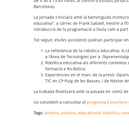
de 9.30 a 13.45 hores, al Centre d'Estudis Jurídic
Barcelona).
La jornada s'iniciarà amb la benvinguda instituci
educativa
", a càrrec de Frank Sabaté, mestre a l’
introducció de la programació a l’aula com a part d
Tot seguit, els/les assistents podran participar en
La rellevància de la robòtica educativa
. A c
a l'Àrea de Tecnologies per a l’Aprenenta
Robòtica educativa als diferents contextos
formació a Ro-Botica.
Experiències en el marc de la presó. Oportu
TIC en CP Puig de les Basses, i de Nèstor 
La trobada finalitzarà amb la posada en comú de 
Us convidem a consultar el
programa
i
inscriure-
Tags:
prisons
,
prisons
,
educational robotics
,
cov