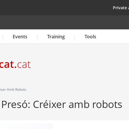
Skip
top
Private 
to
main
content
Events
Training
Tools
réixer Amb Robots
i Presó: Créixer amb robots