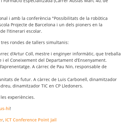
s i Formació Especialitzada (Carrer Ausiàs Marc 40, de
onal i amb la conferència "
Possibilitats de la robòtica
Escola Projecte de Barcelona i un dels pioners en la
e l’itinerari escolar.
 tres rondes de tallers simultanis:
àrrec d'Artur Coll, mestre i enginyer informàtic, que treballa
tge i el Coneixement del Departament d’Ensenyament.
 d’aprenentatge
. A càrrec de Pau Nin, responsable de
nitats de futur
. A càrrec de Luis Carbonell, dinamitzador
Andreu, dinamitzador TIC en CP Lledoners.
les experiències.
us-hi
!
er
,
ICT Conference Point Jail