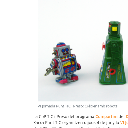
VI Jornada Punt TIC i Presó: Créixer amb robots
.
La CoP TIC i Presó del programa
Compartim
del
D
Xarxa Punt TIC organitzen dijous 4 de juny la
VI 