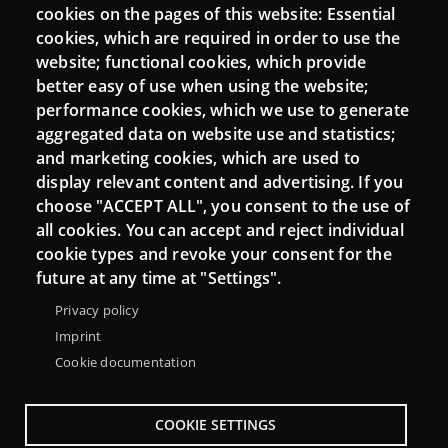
Login
cookies on the pages of this website: Essential
cookies, which are required in order to use the
Mattermost Punt TIC
website; functional cookies, which provide
Moodle CampusLab
better easy of use when using the website;
performance cookies, which we use to generate
aggregated data on website use and statistics;
and marketing cookies, which are used to
Connect
display relevant content and advertising. If you
choose "ACCEPT ALL", you consent to the use of
Contact
all cookies. You can accept and reject individual
Newsletters
cookie types and revoke your consent for the
future at any time at "Settings".
Privacy policy
Imprint
Cookie documentation
COOKIE SETTINGS