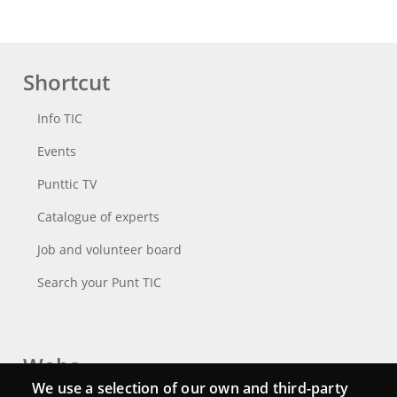
Shortcut
Info TIC
Events
Punttic TV
Catalogue of experts
Job and volunteer board
Search your Punt TIC
Webs
We use a selection of our own and third-party