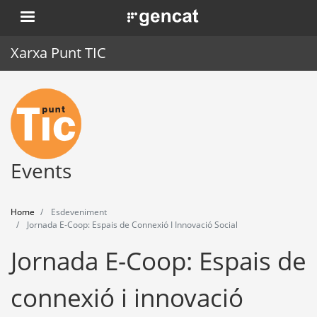
Skip
. Obre en una nova finestra.
to
main
Xarxa Punt TIC
content
Home
Punt TIC
News
Events
Events
Home
Esdeveniment
Training
Jornada E-Coop: Espais de Connexió I Innovació Social
Jornada E-Coop: Espais de
Tools
connexió i innovació