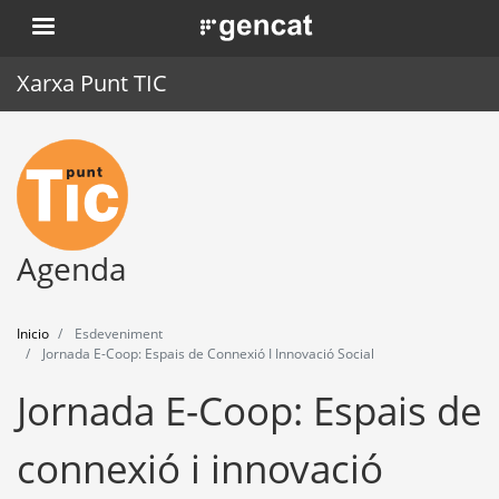
Pasar
. Obre en una nova finestra.
al
contenido
Xarxa Punt TIC
principal
Inicio
Punt TIC
Actualidad
Agenda
Agenda
Inicio
Esdeveniment
Formación
Jornada E-Coop: Espais de Connexió I Innovació Social
Jornada E-Coop: Espais de
Herramientas
connexió i innovació