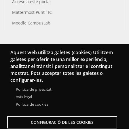
Acceso a este portal
Mattermost Punt TIC
Moodle CampusLab
Conecta
Aquest web utilitza galetes (cookies) Utilitzem
galetes per oferir-te una millor experiència,
Contacto
analitzar el trànsit i personalitzar el contingut
Hemeroteca
mostrat. Pots acceptar totes les galetes o
configurar-les.
Política de privacitat
Avís legal
Política de cookies
CONFIGURACIÓ DE LES COOKIES