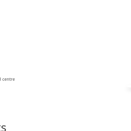
l centre
ts