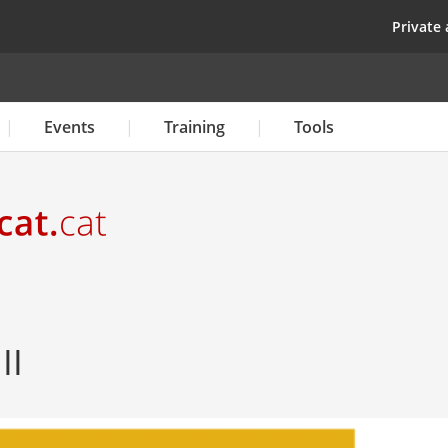
Skip
top
Private 
to
main
content
Events
Training
Tools
II