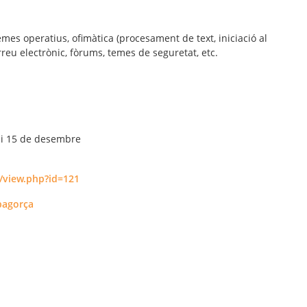
mes operatius, ofimàtica (procesament de text, iniciació al
orreu electrònic, fòrums, temes de seguretat, etc.
13 i 15 de desembre
e/view.php?id=121
bagorça