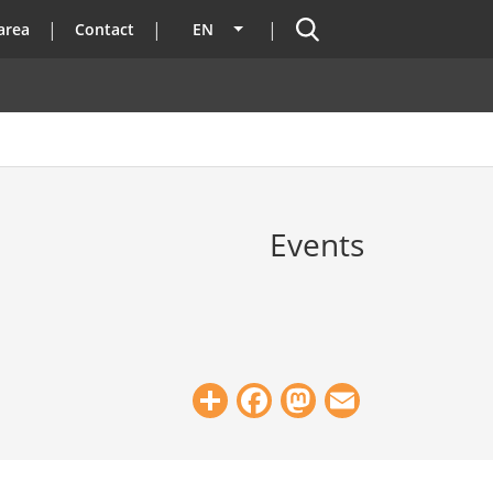
Search
area
Contact
EN
List additional actions
Events
Share
Facebook
Mastodon
Email