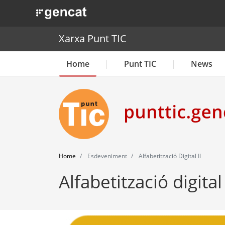
. Obre en una nova finestra.
Xarxa Punt TIC
Home
Punt TIC
News
Home
Esdeveniment
Alfabetització Digital II
Alfabetització digital 