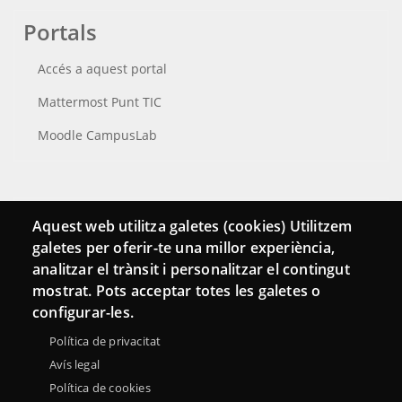
Portals
Accés a aquest portal
Mattermost Punt TIC
Moodle CampusLab
Connecta
Aquest web utilitza galetes (cookies) Utilitzem
galetes per oferir-te una millor experiència,
Bustia de contacte
analitzar el trànsit i personalitzar el contingut
Butlletins
mostrat. Pots acceptar totes les galetes o
configurar-les.
Política de privacitat
Avís legal
Política de cookies