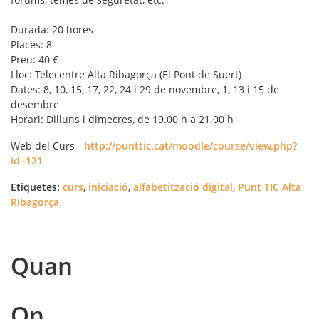
Durada: 20 hores
Places: 8
Preu: 40 €
Lloc: Telecentre Alta Ribagorça (El Pont de Suert)
Dates: 8, 10, 15, 17, 22, 24 i 29 de novembre, 1, 13 i 15 de
desembre
Horari: Dilluns i dimecres, de 19.00 h a 21.00 h
Web del Curs -
http://punttic.cat/moodle/course/view.php?
id=121
Etiquetes:
curs
,
iniciació
,
alfabetització digital
,
Punt TIC Alta
Ribagorça
Quan
On