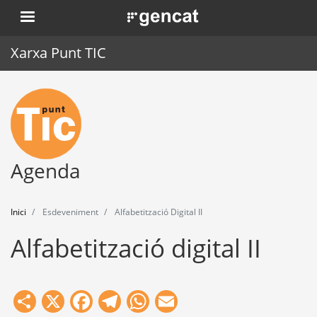
Vés
. Obre en una nova finestra.
al
contingut
Xarxa Punt TIC
Inici
Punt TIC
Actualitat
Agenda
Agenda
Inici
Esdeveniment
Alfabetització Digital II
Formació
Alfabetització digital II
Eines
Share
X
Facebook
Telegram
WhatsApp
Email