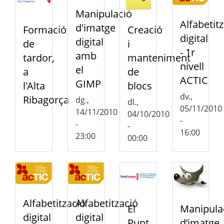
Manipulació
Alfabetit
d'imatge
Formació
Creació
digital
digital
de
i
- 1r
amb
tardor,
manteniment
nivell
el
a
de
ACTIC
GIMP
l'Alta
blocs
dv.,
Ribagorça
dg.,
dl.,
05/11/2010
14/11/2010
04/10/2010
-
-
-
16:00
23:00
00:00
Alfabetització
Alfabetització
El
Manipula
digital
digital
Punt
d’imatge