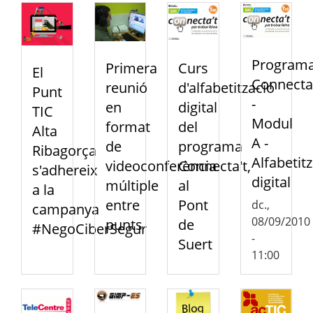
Program
Primera
Curs
El
Connecta
reunió
d'alfabetització
Punt
-
en
digital
TIC
Modul
format
del
Alta
A -
de
programa
Ribagorça
Alfabetit
videoconferència
Connecta't,
s'adhereix
digital
múltiple
al
a la
entre
Pont
dc.,
campanya
08/09/2010
punts
de
#NegoCiberSegur
-
Suert
11:00