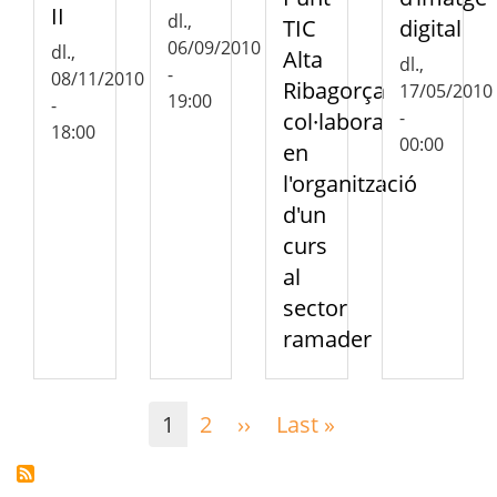
II
dl.,
TIC
digital
06/09/2010
dl.,
Alta
dl.,
-
08/11/2010
Ribagorça
17/05/2010
19:00
-
-
col·labora
18:00
00:00
en
l'organització
d'un
curs
al
sector
ramader
Paginació
1
2
››
Pàgina
Last »
Última
següent
pàgina