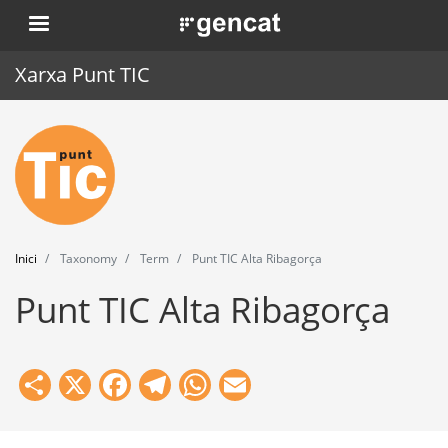
Vés
. Obre en una nova finestra.
al
contingut
Xarxa Punt TIC
Inici
Punt TIC
Actualitat
Inici
Taxonomy
Term
Punt TIC Alta Ribagorça
Agenda
Punt TIC Alta Ribagorça
Formació
Eines
Share
X
Facebook
Telegram
WhatsApp
Email