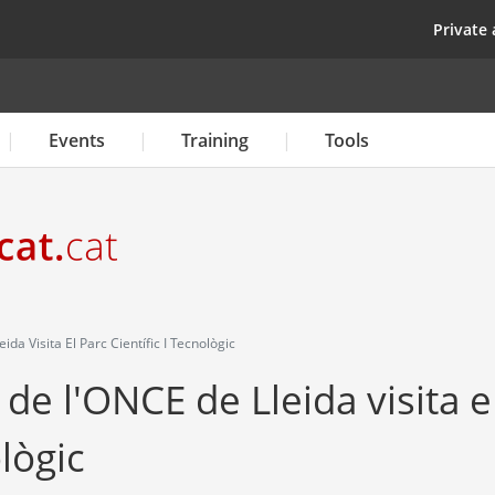
Skip
top
Private 
to
main
content
Events
Training
Tools
da Visita El Parc Científic I Tecnològic
de l'ONCE de Lleida visita e
ològic