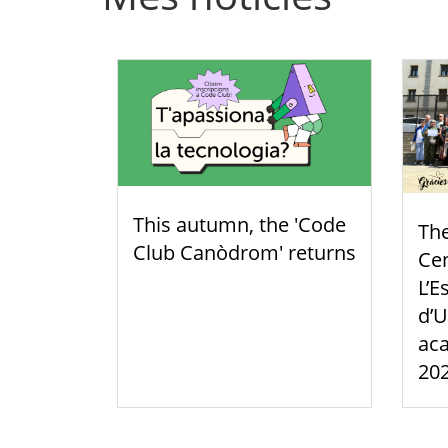
This autumn, the 'Code
Th
Club Canòdrom' returns
Cen
L’E
d’U
aca
20