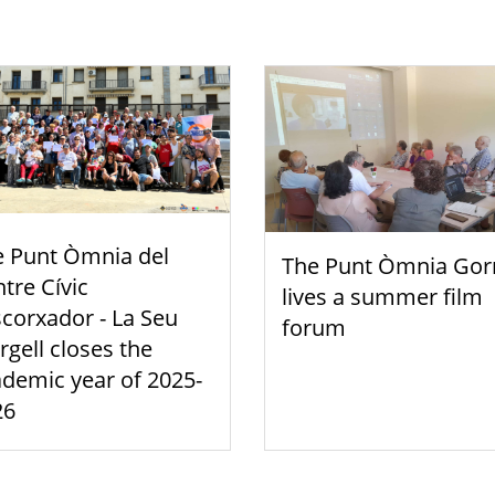
e Punt Òmnia del
The Punt Òmnia Gor
tre Cívic
lives a summer film
scorxador - La Seu
forum
rgell closes the
demic year of 2025-
26