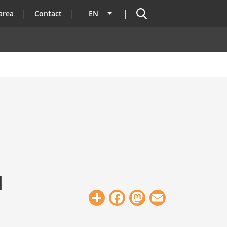
Search
area
Contact
EN
List additional actions
l
Share
Facebook
Mastodon
Email