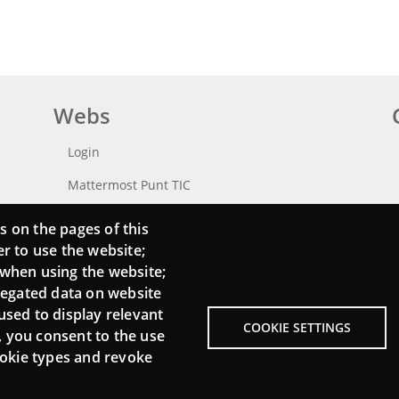
Webs
Login
Mattermost Punt TIC
Moodle CampusLab
s on the pages of this
er to use the website;
 when using the website;
regated data on website
used to display relevant
COOKIE SETTINGS
, you consent to the use
cookie types and revoke