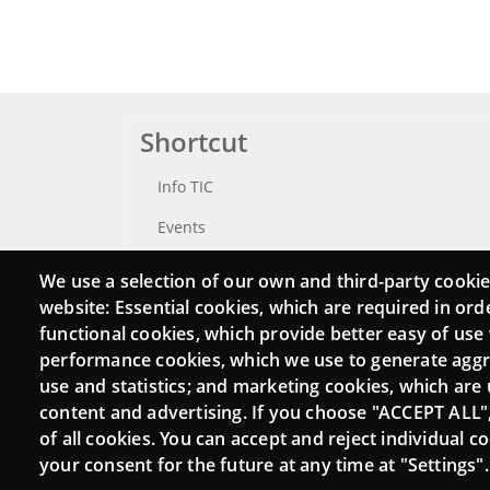
Shortcut
Info TIC
Events
Punttic TV
We use a selection of our own and third-party cookie
website: Essential cookies, which are required in ord
Catalogue of experts
functional cookies, which provide better easy of use
Job and volunteer board
performance cookies, which we use to generate agg
use and statistics; and marketing cookies, which are 
Search your Punt TIC
content and advertising. If you choose "ACCEPT ALL"
of all cookies. You can accept and reject individual 
your consent for the future at any time at "Settings".