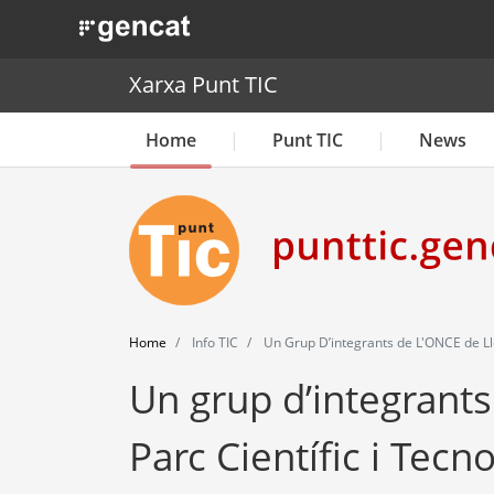
. Obre en una nova finestra.
Xarxa Punt TIC
Home
Punt TIC
News
Home
Info TIC
Un Grup D’integrants de L'ONCE de Llei
Un grup d’integrants 
Parc Científic i Tecn