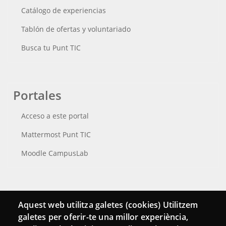
Catálogo de experiencias
Tablón de ofertas y voluntariado
Busca tu Punt TIC
Portales
Acceso a este portal
Mattermost Punt TIC
Moodle CampusLab
Conecta
Aquest web utilitza galetes (cookies) Utilitzem
galetes per oferir-te una millor experiència,
Contacto