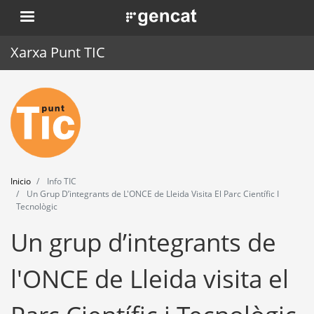
Pasar
. Obre en una nova finestra.
al
contenido
Xarxa Punt TIC
principal
Inicio
Punt TIC
Actualidad
Inicio
Info TIC
Agenda
Un Grup D’integrants de L'ONCE de Lleida Visita El Parc Científic I
Tecnològic
Formación
Un grup d’integrants de
Herramientas
l'ONCE de Lleida visita el