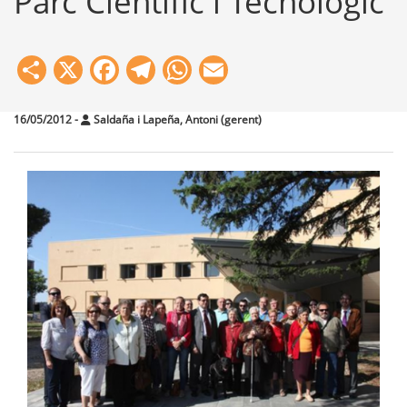
Parc Científic i Tecnològic
Share
X
Facebook
Telegram
WhatsApp
Email
16/05/2012
-
Saldaña i Lapeña, Antoni (gerent)