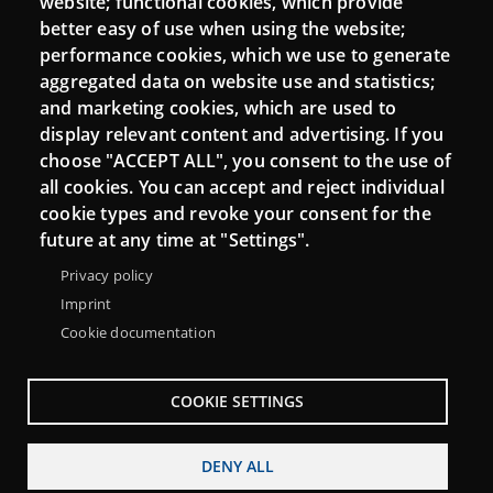
website; functional cookies, which provide
Moodle CampusLab
better easy of use when using the website;
performance cookies, which we use to generate
aggregated data on website use and statistics;
and marketing cookies, which are used to
Connect
display relevant content and advertising. If you
choose "ACCEPT ALL", you consent to the use of
Contact
all cookies. You can accept and reject individual
Newsletters
cookie types and revoke your consent for the
future at any time at "Settings".
Privacy policy
Imprint
Cookie documentation
COOKIE SETTINGS
DENY ALL