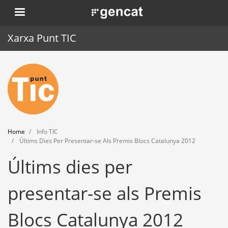
Skip
. Obre en una nova finestra.
to
main
Xarxa Punt TIC
content
Home
Punt TIC
News
Home
Info TIC
Events
Últims Dies Per Presentar-se Als Premis Blocs Catalunya 2012
Últims dies per
Training
Tools
presentar-se als Premis
Blocs Catalunya 2012