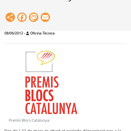
Share
Facebook
Mastodon
Email
08/06/2012
-
Oficina Tècnica
Premis Blocs Catalunya
.
Des de l 22 de març és obert el període d'inscripció per a la