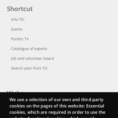
Shortcut
Info TIC
Events
Punttic TV
Catalogue of experts
Job and volunteer board
Search your Punt TIC
Webs
We use a selection of our own and third-party
Login
cookies on the pages of this website: Essential
cookies, which are required in order to use the
Mattermost Punt TIC