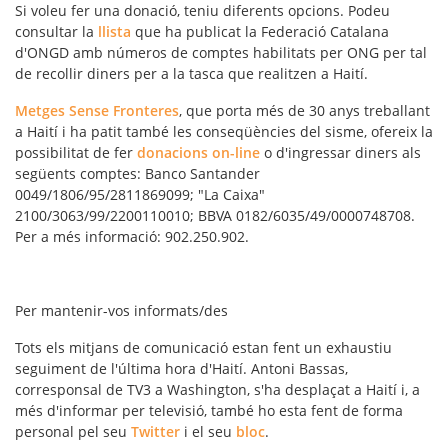
Si voleu fer una donació, teniu diferents opcions. Podeu
consultar la
llista
que ha publicat la Federació Catalana
d'ONGD amb números de comptes habilitats per ONG per tal
de recollir diners per a la tasca que realitzen a Haití.
Metges Sense Fronteres
, que porta més de 30 anys treballant
a Haití i ha patit també les conseqüències del sisme, ofereix la
possibilitat de fer
donacions on-line
o d'ingressar diners als
següents comptes: Banco Santander
0049/1806/95/2811869099; "La Caixa"
2100/3063/99/2200110010; BBVA 0182/6035/49/0000748708.
Per a més informació: 902.250.902.
Per mantenir-vos informats/des
Tots els mitjans de comunicació estan fent un exhaustiu
seguiment de l'última hora d'Haití. Antoni Bassas,
corresponsal de TV3 a Washington, s'ha desplaçat a Haití i, a
més d'informar per televisió, també ho esta fent de forma
personal pel seu
Twitter
i el seu
bloc
.