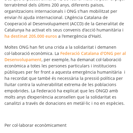
terratrèmol dels últims 200 anys, diferents països,
organitzacions internacionals i ONG s'han mobilitzat per
enviar-hi ajuda internacional. L'Agència Catalana de
Cooperació al Desenvolupament (ACCD) de la Generalitat de
Catalunya ha activat els seus convenis d'acció humanitària i
ha destinat 205.000 euros
a l'emergència d'Haití.
Moltes ONG han fet una crida a la solidaritat i demanen
col·laboració econòmica. La
Federació Catalana d'ONG per al
Desenvolupament
, per exemple, ha demanat col·laboració
econòmica a totes les persones particulars i institucions
públiques per fer front a aquesta emergència humanitària i
ha recordat que també és necessària la pressió política per
lluitar contra la vulnerabilitat extrema de les poblacions
empobrides. La Federació ha explicat que les ONGD amb
molts anys d’experiència aconsellen que la solidaritat es
canalitzi a través de donacions en metàl·lic i no en espècies.
Per col·laborar econòmicament