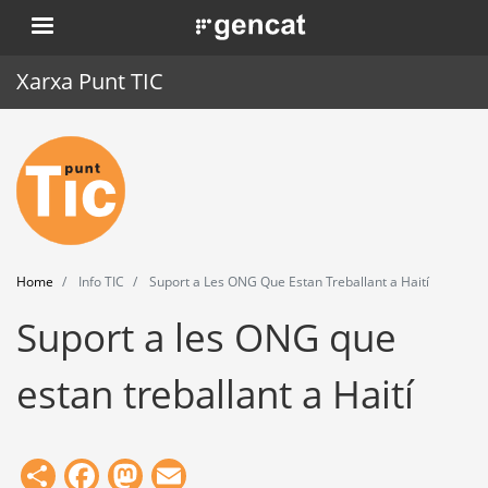
Skip
. Obre en una nova finestra.
to
main
Xarxa Punt TIC
content
Home
Punt TIC
News
Home
Info TIC
Suport a Les ONG Que Estan Treballant a Haití
Events
Suport a les ONG que
Training
estan treballant a Haití
Tools
Share
Facebook
Mastodon
Email