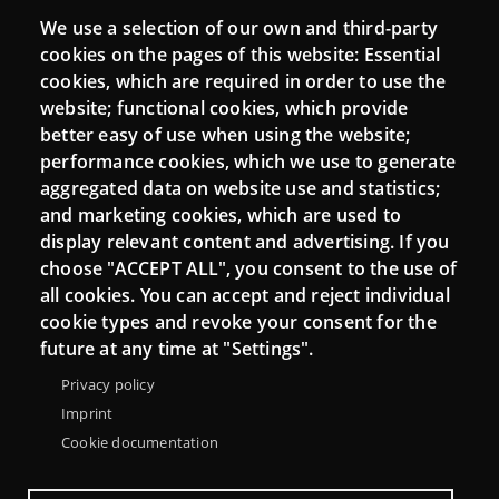
We use a selection of our own and third-party
Login
cookies on the pages of this website: Essential
cookies, which are required in order to use the
Mattermost Punt TIC
website; functional cookies, which provide
Moodle CampusLab
better easy of use when using the website;
performance cookies, which we use to generate
aggregated data on website use and statistics;
and marketing cookies, which are used to
Connect
display relevant content and advertising. If you
choose "ACCEPT ALL", you consent to the use of
Contact
all cookies. You can accept and reject individual
Newsletters
cookie types and revoke your consent for the
future at any time at "Settings".
Privacy policy
Imprint
Cookie documentation