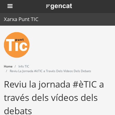
Skip
. Obre en una nova finestra.
to
main
Xarxa Punt TIC
content
Home
Punt TIC
News
Home
Info TIC
Events
Reviu La Jornada #èTIC a Través Dels Vídeos Dels Debats
Reviu la jornada #èTIC a
Training
Tools
través dels vídeos dels
debats