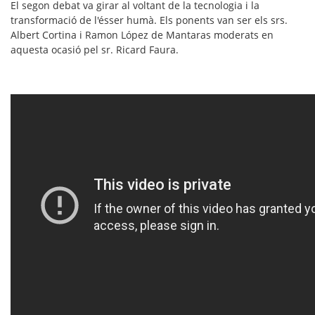
El segon debat va girar al voltant de la
tecnologia i la
transformació de l'ésser humà
. Els ponents van ser els srs.
Albert Cortina
i
Ramon López de Mantaras
moderats en
aquesta ocasió pel sr.
Ricard Faura.