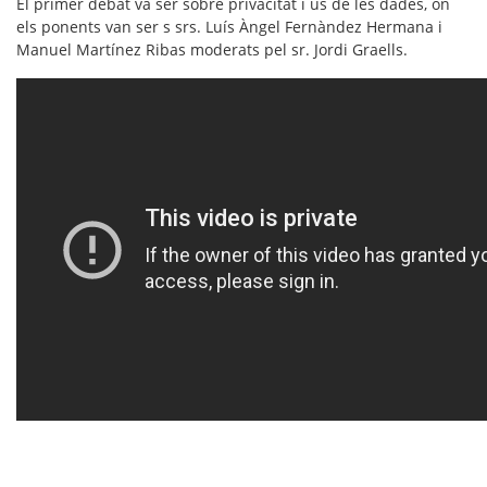
El primer debat va ser sobre
privacitat i ús de les dades
, on
els ponents van ser s srs.
Luís Àngel Fernàndez Hermana
i
Manuel Martínez Ribas
moderats pel sr.
Jordi Graells.