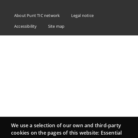
Menu
About Punt TIC network
Legal notice
Footer
Accessibility
Site map
We use a selection of our own and third-party
cookies on the pages of this website: Essential