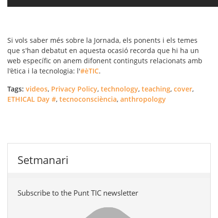
Si vols saber més sobre la Jornada, els ponents i els temes
que s'han debatut en aquesta ocasió recorda que hi ha un
web específic on anem difonent continguts relacionats amb
l'ètica i la tecnologia:
l'
#èTIC
.
Tags:
videos
,
Privacy Policy
,
technology
,
teaching
,
cover
,
ETHICAL Day #
,
tecnoconsciència
,
anthropology
Setmanari
Subscribe to the Punt TIC newsletter