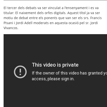
El tercer dels debats va ser vinculat a l'ensenyament i es va
titular:
El naixement dels orfes digitals
. Aquest títol ja va ser
motiu de debat entre els ponents que van ser els srs.
Francis
Pisani
i
Jordi Adell
moderats en aquesta ocasió pel sr.
Jordi
Vivancos.