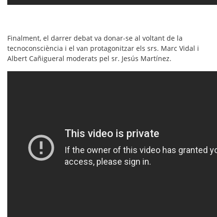
Finalment, el darrer debat va donar-se al voltant de la
tecnoconsciència i el van protagonitzar els srs.
Marc Vidal
i
Albert Cañigueral
moderats pel sr.
Jesús Martínez
.