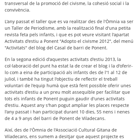
transversal de la promoció del civisme, la cohesió social i la
convivència.
L'any passat el taller que es va realitzar des de l'Òmnia va ser
un
Taller de Periodisme
, amb la realització final d'una petita
revista feta pels infants, i que es pot veure visitant l'apartat
Activitats d'estiu a Ponent "Adopto el civisme 2012", del menú
"Activitats" del blog del Casal de barri de Ponent.
En la segona edició d'aquestes activitats d'estiu 2013, la
col·laboració del punt ha estat la de crear el blog i la d'oferir-
lo com a
eina de participació
als infants des de l'1 al 12 de
juliol, i també ha tingut l'objectiu de reflectir el
treball
voluntari
de l'equip humà que està fent possible oferir unes
activitats d'estiu a un preu molt assequible per facilitar que
tots els infants de Ponent puguin gaudir d'unes activitats
d'estiu. Aquest any s'han pogut ampliar les places respecte
l'any passat i han participat durant 10 dies, 55 nens i nenes
de 4 a 9 anys del barri de Ponent de Viladecans.
Així, des de l'Òmnia de l'Associació Cultural Gitana de
Viladecans, ens sumem a desitjar que aquest projecte es