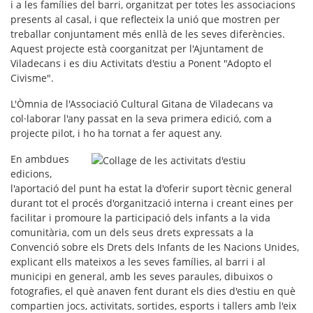
i a les famílies del barri, organitzat per totes les associacions
presents al casal, i que reflecteix la unió que mostren per
treballar conjuntament més enllà de les seves diferències.
Aquest projecte està coorganitzat per l'Ajuntament de
Viladecans i es diu Activitats d'estiu a Ponent "
Adopto el
Civisme
".
L'Òmnia de l'Associació Cultural Gitana de Viladecans va
col·laborar l'any passat en la seva primera edició, com a
projecte pilot, i ho ha tornat a fer aquest any.
En ambdues
edicions,
l'aportació del punt ha estat la d'oferir
suport tècnic
general
durant tot el procés d'organització interna i creant eines per
facilitar i promoure la participació dels
infants
a la
vida
comunitària
, com un dels seus drets expressats a la
Convenció sobre els Drets dels Infants de les Nacions Unides,
explicant ells mateixos a les seves famílies, al barri i al
municipi en general, amb les seves paraules, dibuixos o
fotografies, el què anaven fent durant els dies d'estiu en què
compartien jocs, activitats, sortides, esports i tallers amb l'eix