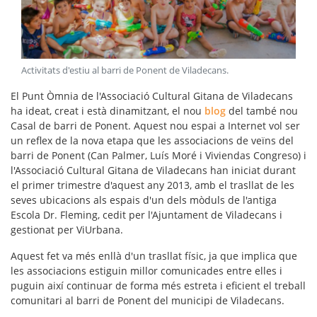
Activitats d'estiu al barri de Ponent de Viladecans
.
El Punt Òmnia de l'Associació Cultural Gitana de Viladecans
ha ideat, creat i està dinamitzant, el nou
blog
del també nou
Casal de barri de Ponent. Aquest nou espai a Internet vol ser
un reflex de la nova etapa que les
associacions de veïns del
barri de Ponent
(Can Palmer, Luís Moré i Viviendas Congreso) i
l'Associació Cultural Gitana de Viladecans han iniciat durant
el primer trimestre d'aquest any 2013, amb el trasllat de les
seves ubicacions als espais d'un dels mòduls de l'antiga
Escola Dr. Fleming, cedit per l'Ajuntament de Viladecans i
gestionat per ViUrbana.
Aquest fet va més enllà d'un trasllat físic, ja que implica que
les associacions estiguin millor comunicades entre elles i
puguin així continuar de forma més estreta i eficient el
treball
comunitari
al barri de Ponent del municipi de Viladecans.