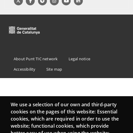
Menu
About Punt TIC network
Legal notice
Footer
Accessibility
Site map
We use a selection of our own and third-party
cookies on the pages of this website: Essential
cookies, which are required in order to use the
website; functional cookies, which provide