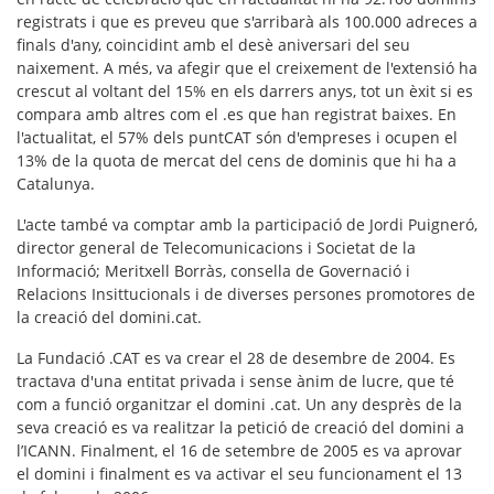
registrats i que es preveu que s'arribarà als 100.000 adreces a
finals d'any, coincidint amb el desè aniversari del seu
naixement. A més, va afegir que el creixement de l'extensió ha
crescut al voltant del 15% en els darrers anys, tot un èxit si es
compara amb altres com el .es que han registrat baixes.
En
l'actualitat, el 57% dels puntCAT són d'empreses i ocupen el
13% de la quota de mercat del cens de dominis que hi ha a
Catalunya.
L'acte també va comptar amb la participació de Jordi Puigneró,
director general de Telecomunicacions i Societat de la
Informació; Meritxell Borràs, consella de Governació i
Relacions Insittucionals i de diverses persones promotores de
la creació del domini.cat.
La Fundació .CAT es va crear el 28 de desembre de 2004. Es
tractava d'una entitat privada i sense ànim de lucre, que té
com a funció organitzar el domini .cat. Un any desprès de la
seva creació es va realitzar la petició de creació del domini a
l’ICANN. Finalment, el 16 de setembre de 2005 es va aprovar
el domini i finalment es va activar el seu funcionament el 13