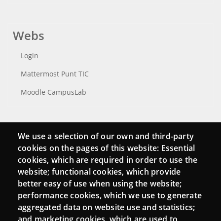
Webs
Login
Mattermost Punt TIC
Moodle CampusLab
Connect
We use a selection of our own and third-party
cookies on the pages of this website: Essential
Contact
cookies, which are required in order to use the
website; functional cookies, which provide
Newsletters
better easy of use when using the website;
performance cookies, which we use to generate
aggregated data on website use and statistics;
and marketing cookies, which are used to