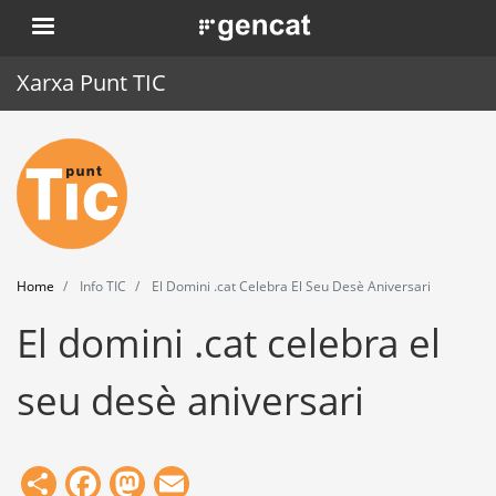
Skip
. Obre en una nova finestra.
to
main
Xarxa Punt TIC
content
Home
Punt TIC
News
Home
Info TIC
El Domini .cat Celebra El Seu Desè Aniversari
Events
El domini .cat celebra el
Training
seu desè aniversari
Tools
Share
Facebook
Mastodon
Email