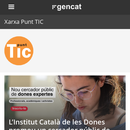
Vés
. Obre en una nova finestra.
al
contingut
Xarxa Punt TIC
Inici
Punt TIC
Actualitat
Agenda
Formació
Eines
L’Institut Català de les Dones
promou un cercador públic de