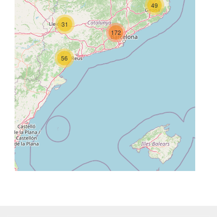
49
31
172
56