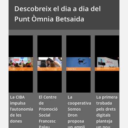
Descobreix el dia a dia del
Punt Òmnia Betsaida
La CIBA
El Centre
La
La primera
E
impulsa
de
cooperativa
trobada
l
l’autonomia
Promoció
Somos
pels drets
d
de les
Social
Dron
digitals
F
dones
Francesc
proposa
planteja
D
Palau
un ampli
un nou
V