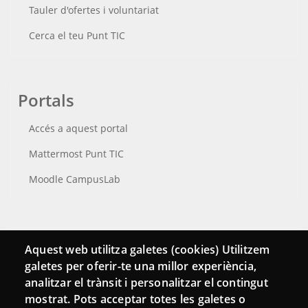
Tauler d'ofertes i voluntariat
Cerca el teu Punt TIC
Portals
Accés a aquest portal
Mattermost Punt TIC
Moodle CampusLab
Connecta
Aquest web utilitza galetes (cookies) Utilitzem
galetes per oferir-te una millor experiència,
Bustia de contacte
analitzar el trànsit i personalitzar el contingut
Butlletins
mostrat. Pots acceptar totes les galetes o