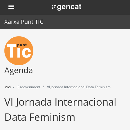
Vés
. Obre en una nova finestra.
al
contingut
Xarxa Punt TIC
Inici
Punt TIC
Actualitat
Agenda
Agenda
Inici
Esdeveniment
VI Jornada Internacional Data Feminism
Formació
VI Jornada Internacional
Eines
Data Feminism