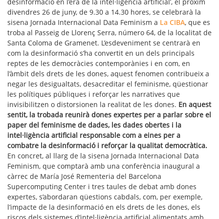
desinformació en l’era de la intel·ligència artificial’, el pròxim
divendres 26 de juny, de 9.30 a 14.30 hores, se celebrarà la
sisena Jornada Internacional Data Feminism a
La CIBA
, que es
troba al Passeig de Llorenç Serra, número 64, de la localitat de
Santa Coloma de Gramenet. L’esdeveniment se centrarà en
com la desinformació s’ha convertit en un dels principals
reptes de les democràcies contemporànies i en com, en
l’àmbit dels drets de les dones, aquest fenomen contribueix a
negar les desigualtats, desacreditar el feminisme, qüestionar
les polítiques públiques i reforçar les narratives que
invisibilitzen o distorsionen la realitat de les dones.
En aquest
sentit, la trobada reunirà dones expertes per a parlar sobre el
paper del feminisme de dades, les dades obertes i la
intel·ligència artificial responsable com a eines per a
combatre la desinformació i reforçar la qualitat democràtica.
En concret, al llarg de la sisena Jornada Internacional Data
Feminism, que comptarà amb una conferència inaugural a
càrrec de María José Rementeria del Barcelona
Supercomputing Center i tres taules de debat amb dones
expertes, s’abordaran qüestions cabdals, com, per exemple,
l’impacte de la desinformació en els drets de les dones, els
riscos dels sistemes d’intel·ligència artificial alimentats amb