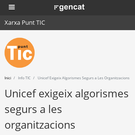
Vés
. Obre en una nova finestra.
al
contingut
Xarxa Punt TIC
Inici
Punt TIC
Actualitat
Inici
Info TIC
Unicef Exigeix Algorismes Segurs a Les Organitzacions
Agenda
Unicef exigeix algorismes
Formació
segurs a les
Eines
organitzacions