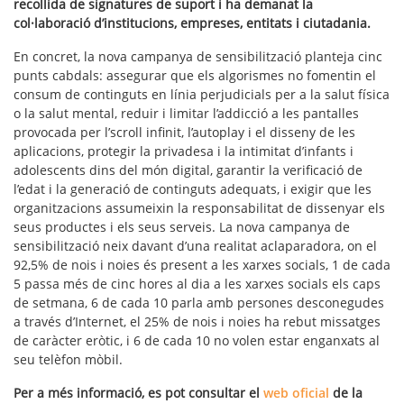
recollida de signatures de suport i ha demanat la
col·laboració d’institucions, empreses, entitats i ciutadania.
En concret, la nova campanya de sensibilització planteja cinc
punts cabdals: assegurar que els algorismes no fomentin el
consum de continguts en línia perjudicials per a la salut física
o la salut mental, reduir i limitar l’addicció a les pantalles
provocada per l’scroll infinit, l’autoplay i el disseny de les
aplicacions, protegir la privadesa i la intimitat d’infants i
adolescents dins del món digital, garantir la verificació de
l’edat i la generació de continguts adequats, i exigir que les
organitzacions assumeixin la responsabilitat de dissenyar els
seus productes i els seus serveis. La nova campanya de
sensibilització neix davant d’una realitat aclaparadora, on el
92,5% de nois i noies és present a les xarxes socials, 1 de cada
5 passa més de cinc hores al dia a les xarxes socials els caps
de setmana, 6 de cada 10 parla amb persones desconegudes
a través d’Internet, el 25% de nois i noies ha rebut missatges
de caràcter eròtic, i 6 de cada 10 no volen estar enganxats al
seu telèfon mòbil.
Per a més informació, es pot consultar el
web oficial
de la