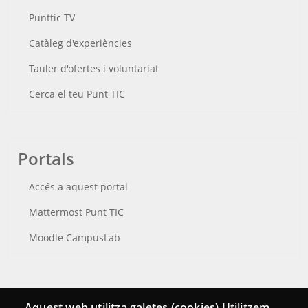
Punttic TV
Catàleg d'experiències
Tauler d'ofertes i voluntariat
Cerca el teu Punt TIC
Portals
Accés a aquest portal
Mattermost Punt TIC
Moodle CampusLab
Connecta
Aquest web utilitza galetes (cookies) Utilitzem