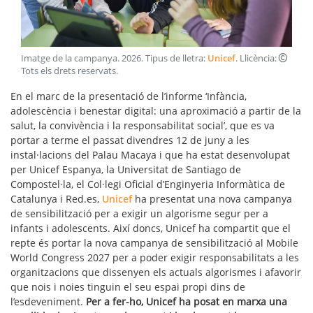
Imatge de la campanya
.
2026
. Tipus de lletra:
Unicef
. Llicència:
Tots els drets reservats
.
En el marc de la presentació de l’informe ‘Infància,
adolescència i benestar digital: una aproximació a partir de la
salut, la convivència i la responsabilitat social’, que es va
portar a terme el passat divendres 12 de juny a les
instal·lacions del Palau Macaya i que ha estat desenvolupat
per Unicef Espanya, la Universitat de Santiago de
Compostel·la, el Col·legi Oficial d’Enginyeria Informàtica de
Catalunya i Red.es,
Unicef
ha presentat una nova campanya
de sensibilització per a exigir un algorisme segur per a
infants i adolescents. Així doncs, Unicef ha compartit que el
repte és portar la nova campanya de sensibilització al Mobile
World Congress 2027 per a poder exigir responsabilitats a les
organitzacions que dissenyen els actuals algorismes i afavorir
que nois i noies tinguin el seu espai propi dins de
l’esdeveniment.
Per a fer-ho, Unicef ha posat en marxa una