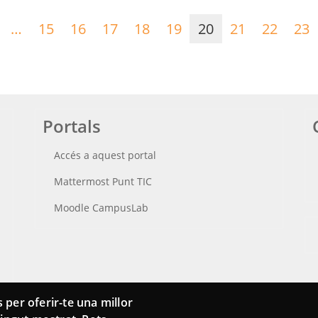
era
Pàgina
…
15
16
17
18
19
20
21
22
23
na
anterior
Portals
Accés a aquest portal
Mattermost Punt TIC
Moodle CampusLab
 per oferir-te una millor