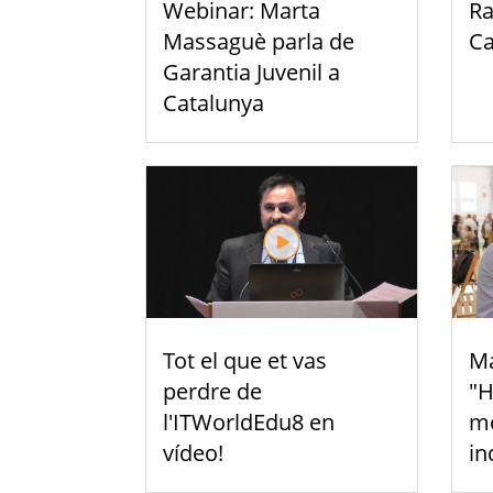
Webinar: Marta
Ra
Massaguè parla de
C
Garantia Juvenil a
Catalunya
Tot el que et vas
Ma
perdre de
"H
l'ITWorldEdu8 en
mo
vídeo!
in