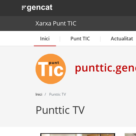
. Obre en una nova finestra.
Xarxa Punt TIC
Inici
Punt TIC
Actualitat
Inici
Punttic TV
Punttic TV