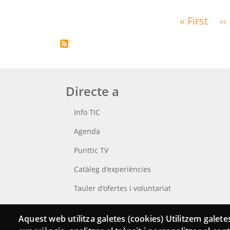
Paginació
« First
Prim
‹‹
pàgi
Directe a
Info TIC
Agenda
Punttic TV
Catàleg d'experiències
Tauler d'ofertes i voluntariat
Cerca el teu Punt TIC
Aquest web utilitza galetes (cookies) Utilitzem galetes