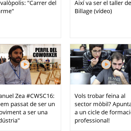
valòpolis: "Carrer del
Així va ser el taller d
arme"
Billage (vídeo)
nuel Zea #CWSC16:
Vols trobar feina al
em passat de ser un
sector mòbil? Apunta
viment a ser una
a un cicle de formac
dústria"
professional!