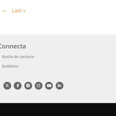
››
Pàgina
Last »
Última
següent
pàgina
Connecta
Bustia de contacte
Butlletins