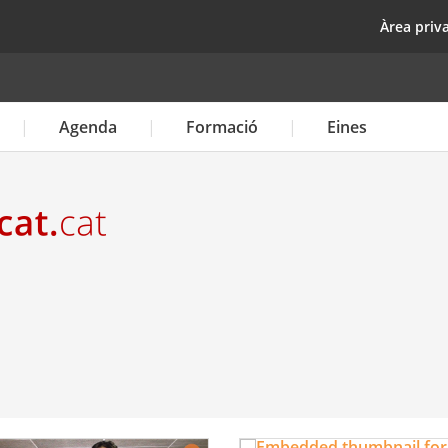
Vés
top
Àrea priv
al
contingut
Agenda
Formació
Eines