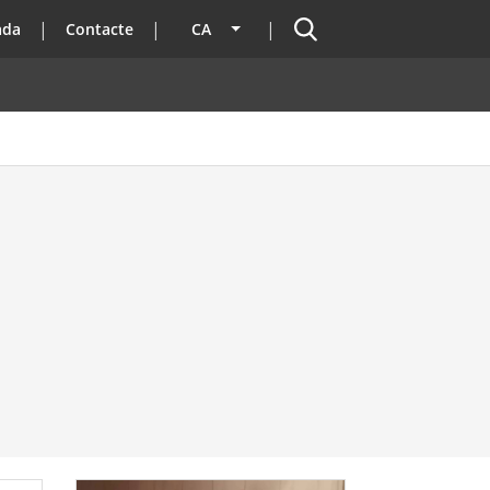
Cercador
ada
Contacte
CA
Llista les accions addicionals