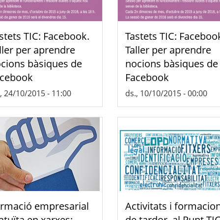
stets TIC: Facebook.
Tastets TIC: Faceboo
ller per aprendre
Taller per aprendre
cions bàsiques de
nocions bàsiques de
cebook
Facebook
, 24/10/2015 - 11:00
ds., 10/10/2015 - 00:00
rmació empresarial
Activitats i formacio
atuïta en xarxes:
de tardor, al Punt TI