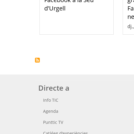
d'Urgell
Fa
ne
dj.
Paginació
Directe a
Info TIC
Agenda
Punttic TV
Catàleg d'experiències