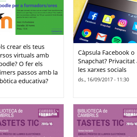
ls crear els teus
Càpsula Facebook o
rsos virtuals amb
Snapchat? Privacitat 
odle? O fer els
les xarxes socials
imers passos amb la
ds., 16/09/2017 - 11:30
bòtica educativa?