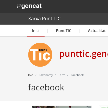
. Obre en una nova finestra.
Xarxa Punt TIC
Inici
Punt TIC
Actualitat
Inici
Taxonomy
Term
Facebook
facebook