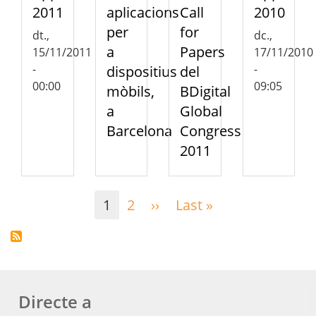
2011
aplicacions
Call
2010
per
for
dt.,
dc.,
a
Papers
15/11/2011
17/11/2010
-
-
dispositius
del
00:00
09:05
mòbils,
BDigital
a
Global
Barcelona
Congress
2011
Paginació
1
2
››
Pàgina
Last »
Última
següent
pàgina
Directe a