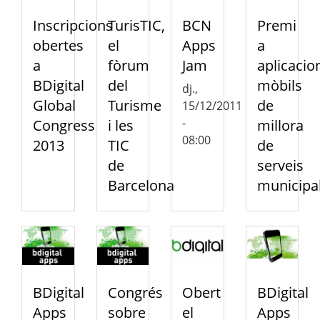
Inscripcions
TurisTIC,
BCN
Premi
obertes
el
Apps
a
a
fòrum
Jam
aplicacio
BDigital
del
mòbils
dj.,
Global
Turisme
de
15/12/2011
-
Congress
i les
millora
08:00
2013
TIC
de
de
serveis
Barcelona
municipa
BDigital
Congrés
Obert
BDigital
Apps
sobre
el
Apps