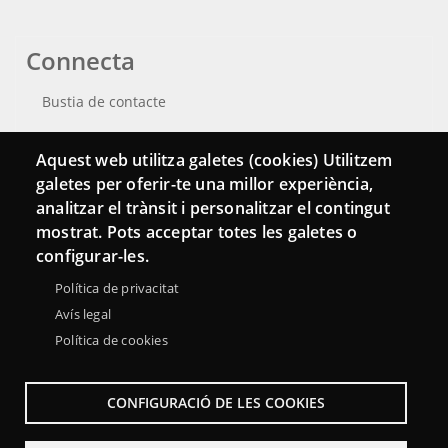
Connecta
Bustia de contacte
Butlletins
Aquest web utilitza galetes (cookies) Utilitzem
galetes per oferir-te una millor experiència,
analitzar el trànsit i personalitzar el contingut
mostrat. Pots acceptar totes les galetes o
configurar-les.
Política de privacitat
Avís legal
Política de cookies
Menu
CONFIGURACIÓ DE LES COOKIES
Sobre la Xarxa Punttic
Avís legal
Accessibilitat
Footer
Mapa web