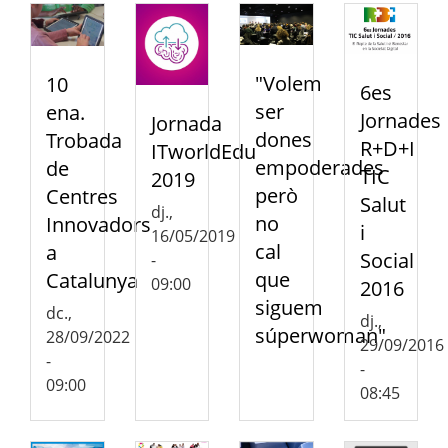
"Volem
10
6es
ser
ena.
Jornades
Jornada
dones
Trobada
R+D+I
ITworldEdu
empoderades
de
TIC
2019
però
Centres
Salut
dj.,
no
Innovadors
i
16/05/2019
cal
a
Social
-
que
Catalunya
09:00
2016
siguem
dc.,
dj.,
súperwoman"
28/09/2022
29/09/2016
-
-
09:00
08:45