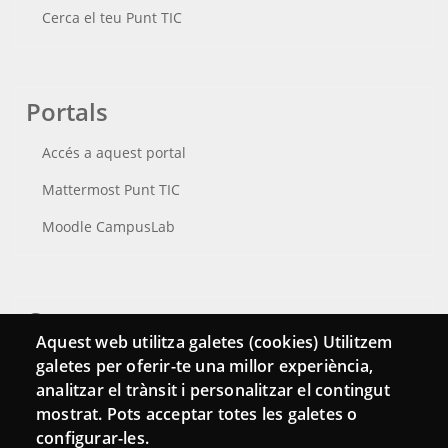
Cerca el teu Punt TIC
Portals
Accés a aquest portal
Mattermost Punt TIC
Moodle CampusLab
Connecta
Aquest web utilitza galetes (cookies) Utilitzem
Bustia de contacte
galetes per oferir-te una millor experiència,
analitzar el trànsit i personalitzar el contingut
Butlletins
mostrat. Pots acceptar totes les galetes o
configurar-les.