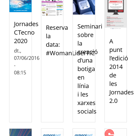
Jornades
Seminari
Reserva
CTecno
sobre
la
2020
A
la
data:
punt
dt.,
creació
#WomanLiderTIC
l’edició
07/06/2016
d'una
-
2014
botiga
08:15
de
en
les
línia
Jornades
i les
2.0
xarxes
socials