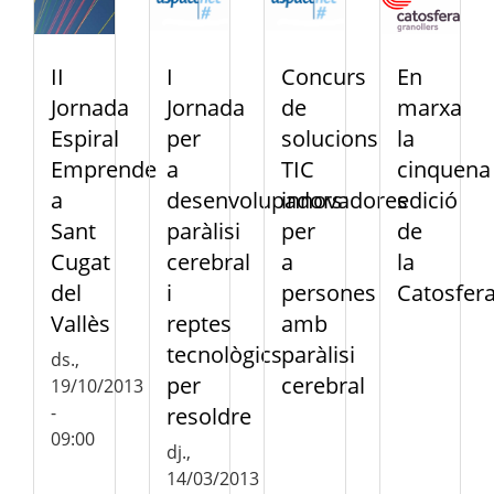
II
I
Concurs
En
Jornada
Jornada
de
marxa
Espiral
per
solucions
la
Emprende
a
TIC
cinquena
a
desenvolupadors:
innovadores
edició
Sant
paràlisi
per
de
Cugat
cerebral
a
la
del
i
persones
Catosfer
Vallès
reptes
amb
tecnològics
paràlisi
ds.,
per
cerebral
19/10/2013
-
resoldre
09:00
dj.,
14/03/2013