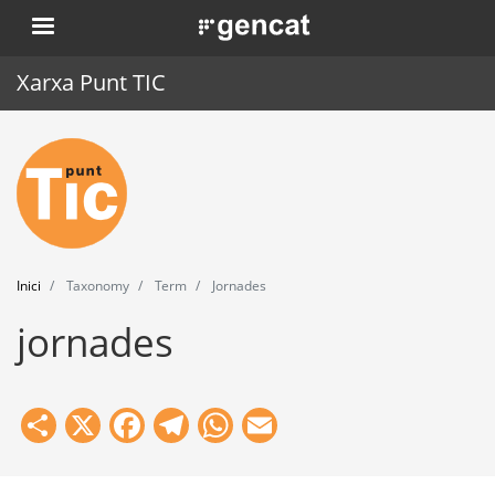
Vés
. Obre en una nova finestra.
al
contingut
Xarxa Punt TIC
Inici
Punt TIC
Actualitat
Inici
Taxonomy
Term
Jornades
Agenda
jornades
Formació
Eines
Share
X
Facebook
Telegram
WhatsApp
Email