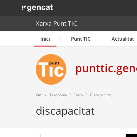
. Obre en una nova finestra.
Xarxa Punt TIC
Inici
Punt TIC
Actualitat
Inici
Taxonomy
Term
Discapacitat
discapacitat