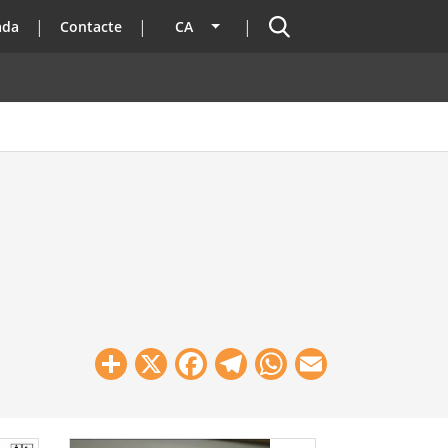
Cercador
ada
Contacte
CA
Llista les accions addicionals
Share
X
Facebook
Telegram
WhatsApp
Email