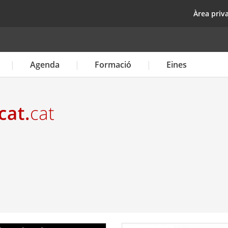
Vés
top
Àrea priv
al
contingut
Agenda
Formació
Eines