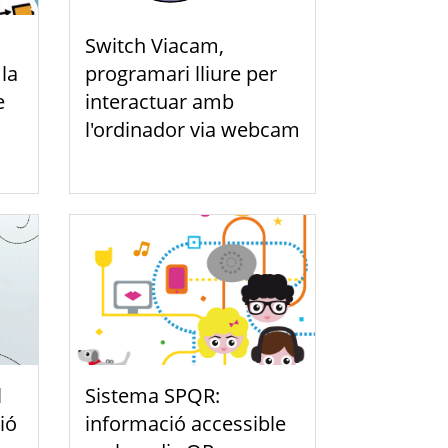
Switch Viacam,
la
programari lliure per
e
interactuar amb
l'ordinador via webcam
l
Sistema SPQR:
ió
informació accessible