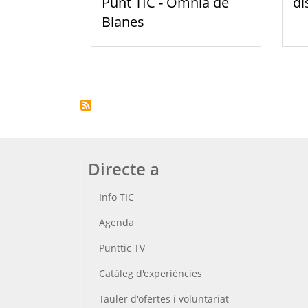
Punt TIC - Òmnia de
di
Blanes
Paginació
Directe a
Info TIC
Agenda
Punttic TV
Catàleg d'experiències
Tauler d'ofertes i voluntariat