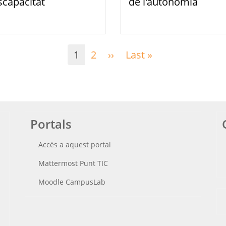
scapacitat
de l'autonomia
1
2
››
Pàgina
Last »
Última
següent
pàgina
Portals
Accés a aquest portal
Mattermost Punt TIC
Moodle CampusLab