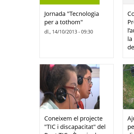
Jornada "Tecnologia
Co
per a tothom"
Pr
l’
dl., 14/10/2013 - 09:30
la
de
Coneixem el projecte
Aj
"TIC i discapacitat" del
pe