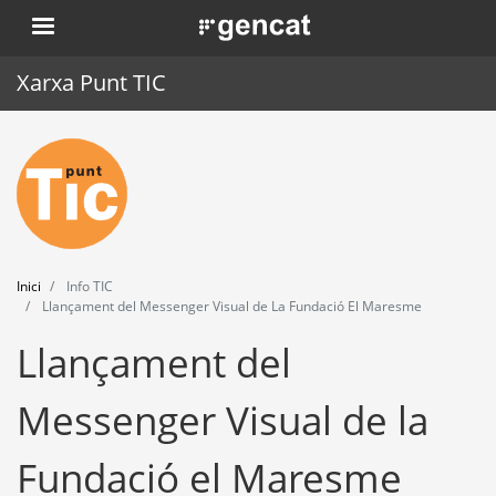
Vés
. Obre en una nova finestra.
al
contingut
Xarxa Punt TIC
Inici
Punt TIC
Actualitat
Inici
Info TIC
Agenda
Llançament del Messenger Visual de La Fundació El Maresme
Llançament del
Formació
Eines
Messenger Visual de la
Fundació el Maresme