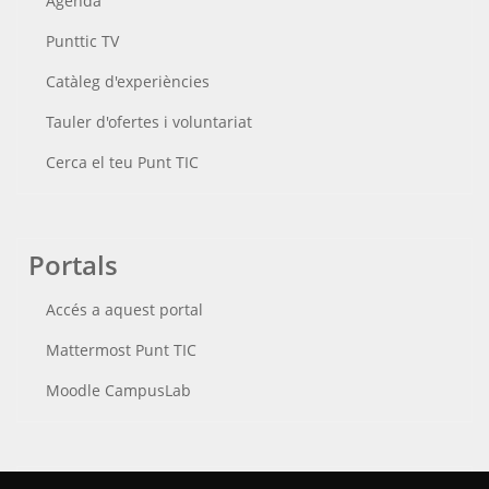
Agenda
Punttic TV
Catàleg d'experiències
Tauler d'ofertes i voluntariat
Cerca el teu Punt TIC
Portals
Accés a aquest portal
Mattermost Punt TIC
Moodle CampusLab