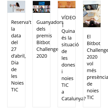
VÍDEO
Reserva't
Guanyadors
|
la
dels
Quina
data
premis
El
és la
del
Bitbot
Bitbot
situació
27
Challenge
Challeng
de
d'abril,
2020
2020
les
Dia
vol
dones
de
més
i
les
presènci
noies
Noies
de
TIC
TIC
noies
a
TIC
Catalunya?