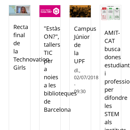
Recta
"Estàs
Campus
AMIT-
final
ON?",
Júnior
CAT
de
tallers
de
busca
la
TIC
la
dones
Technovation
per
UPF
estudiant
Girls
a
dl.,
i
noies
02/07/2018
professio
-
a les
per
09:30
biblioteques
difondre
de
les
Barcelona
STEM
als