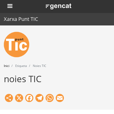
Vés
. Obre en una nova finestra.
al
contingut
Xarxa Punt TIC
Inici
Punt TIC
Actualitat
Inici
Etiqueta
Noies TIC
Agenda
noies TIC
Formació
Eines
Share
X
Facebook
Telegram
WhatsApp
Email