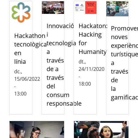
Innovació
Hackaton:
Promove
i
Hacking
Hackathon
noves
tecnologia
for
tecnològica
experiènc
a
Humanity
en
turístiqu
través
línia
dt.,
a
de a
24/11/2020
través
dc.,
-
través
15/06/2022
de
18:00
del
-
la
13:00
consum
gamificac
responsable