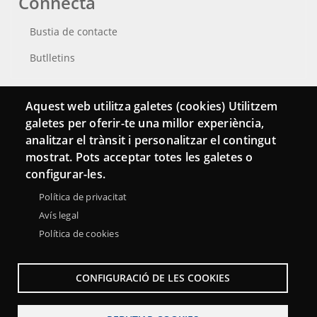
Connecta
Bustia de contacte
Butlletins
Aquest web utilitza galetes (cookies) Utilitzem
galetes per oferir-te una millor experiència,
analitzar el trànsit i personalitzar el contingut
mostrat. Pots acceptar totes les galetes o
configurar-les.
Política de privacitat
Avís legal
Política de cookies
Menu
Sobre la Xarxa Punttic
Avís legal
Accessibilitat
Footer
Mapa web
CONFIGURACIÓ DE LES COOKIES