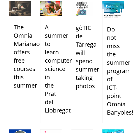
The
A
gòTIC
Do
Omnia
summer
de
not
Marianao
to
Tàrrega
miss
offers
learn
will
the
free
computer
spend
summer
courses
science
summer
program
this
in
taking
of
summer
the
photos
ICT-
Prat
point
del
Omnia
Llobregat
Banyoles