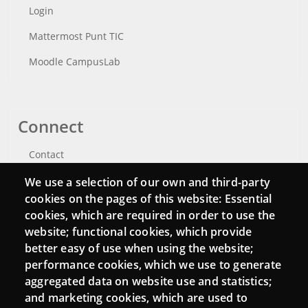
Login
Mattermost Punt TIC
Moodle CampusLab
Connect
Contact
Newsletters
We use a selection of our own and third-party
cookies on the pages of this website: Essential
cookies, which are required in order to use the
website; functional cookies, which provide
better easy of use when using the website;
performance cookies, which we use to generate
aggregated data on website use and statistics;
and marketing cookies, which are used to