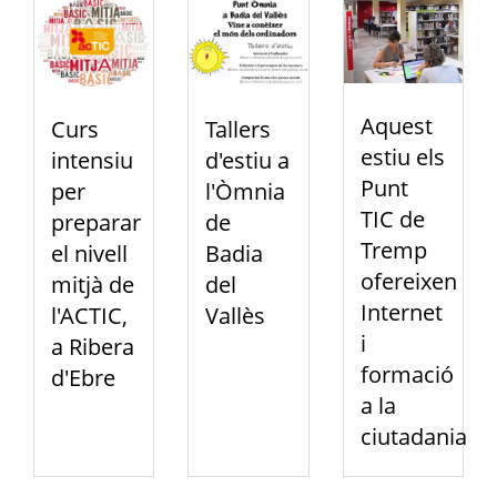
Aquest
Curs
Tallers
estiu els
intensiu
d'estiu a
Punt
per
l'Òmnia
TIC de
preparar
de
Tremp
el nivell
Badia
ofereixen
mitjà de
del
Internet
l'ACTIC,
Vallès
i
a Ribera
formació
d'Ebre
a la
ciutadania