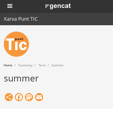
Skip
. Obre en una nova finestra.
to
main
Xarxa Punt TIC
content
Home
Punt TIC
News
Home
Taxonomy
Term
Summer
Events
summer
Training
Tools
Share
Facebook
Mastodon
Email