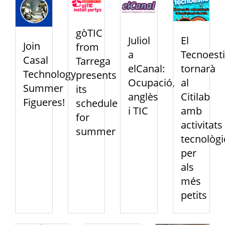
gòTIC
Juliol
El
Join
from
a
Tecnoest
Casal
Tarrega
elCanal:
tornarà
Technology
presents
Ocupació,
al
Summer
its
anglès
Citilab
Figueres!
schedule
i TIC
amb
for
activitats
summer
tecnològ
per
als
més
petits