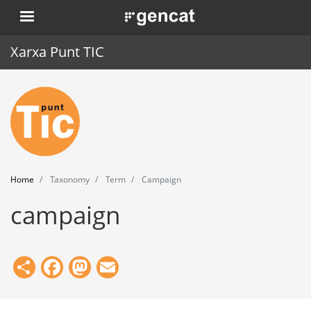
Skip
. Obre en una nova finestra.
to
main
Xarxa Punt TIC
content
Home
Punt TIC
News
Home
Taxonomy
Term
Campaign
Events
campaign
Training
Tools
Share
Facebook
Mastodon
Email