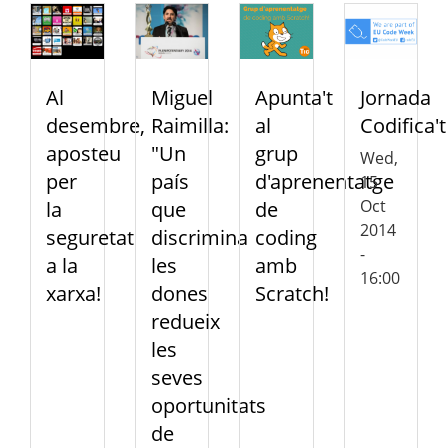
Al
Miguel
Apunta't
Jornada
desembre,
Raimilla:
al
Codifica't
aposteu
"Un
grup
Wed,
per
país
d'aprenentatge
15
Oct
la
que
de
2014
seguretat
discrimina
coding
-
a la
les
amb
16:00
xarxa!
dones
Scratch!
redueix
les
seves
oportunitats
de