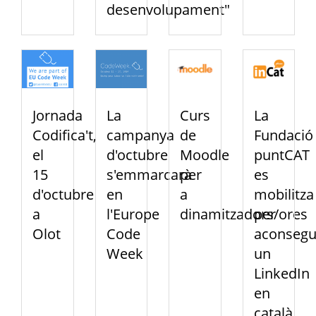
desenvolupament"
Jornada
La
Curs
La
Codifica't,
campanya
de
Fundació
el
d'octubre
Moodle
puntCAT
15
s'emmarcarà
per
es
d'octubre
en
a
mobilitza
a
l'Europe
dinamitzadors/ores
per
Olot
Code
aconsegu
Week
un
LinkedIn
en
català