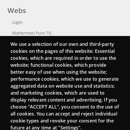
Webs
Login
Mattermost Punt TIC
We use a selection of our own and third-party
Moodle CampusLab
cookies on the pages of this website: Essential
cookies, which are required in order to use the
website; functional cookies, which provide
Connect
better easy of use when using the website;
performance cookies, which we use to generate
Contact
aggregated data on website use and statistics;
and marketing cookies, which are used to
Newsletters
display relevant content and advertising. If you
choose "ACCEPT ALL", you consent to the use of
all cookies. You can accept and reject individual
cookie types and revoke your consent for the
future at any time at "Settings".