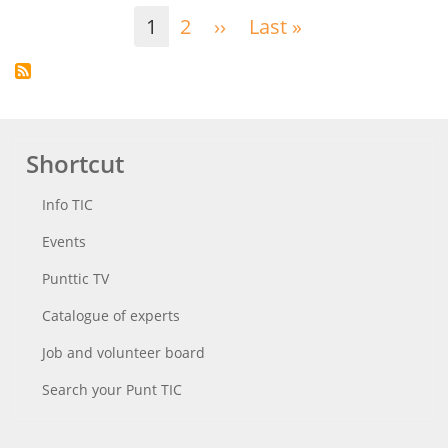
Pagination
1
2
››
Next
Last »
Last
page
page
Shortcut
Info TIC
Events
Punttic TV
Catalogue of experts
Job and volunteer board
Search your Punt TIC