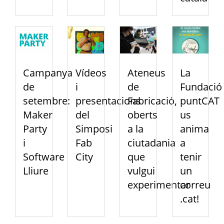
Campanya
Vídeos
Ateneus
La
de
i
de
Fundació
setembre:
presentacions
Fabricació,
puntCAT
Maker
del
oberts
us
Party
Simposi
a la
anima
i
Fab
ciutadania
a
Software
City
que
tenir
Lliure
vulgui
un
experimentar
correu
.cat!