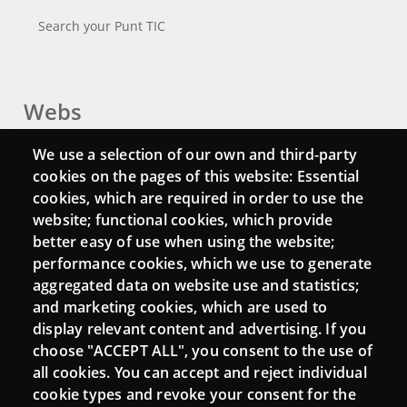
Search your Punt TIC
Webs
Login
We use a selection of our own and third-party
cookies on the pages of this website: Essential
Mattermost Punt TIC
cookies, which are required in order to use the
Moodle CampusLab
website; functional cookies, which provide
better easy of use when using the website;
performance cookies, which we use to generate
aggregated data on website use and statistics;
Connect
and marketing cookies, which are used to
display relevant content and advertising. If you
Contact
choose "ACCEPT ALL", you consent to the use of
all cookies. You can accept and reject individual
Newsletters
cookie types and revoke your consent for the