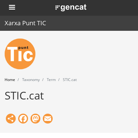
Skip
. Obre en una nova finestra.
to
main
Xarxa Punt TIC
content
Home
Punt TIC
News
Home
Taxonomy
Term
STIC.cat
Events
STIC.cat
Training
Tools
Share
Facebook
Mastodon
Email