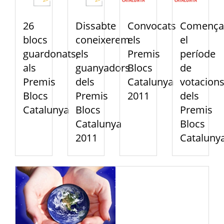
26
Dissabte
Convocats
Comença
blocs
coneixerem
els
el
guardonats,
els
Premis
període
als
guanyadors
Blocs
de
Premis
dels
Catalunya
votacion
Blocs
Premis
2011
dels
Catalunya
Blocs
Premis
Catalunya
Blocs
2011
Cataluny