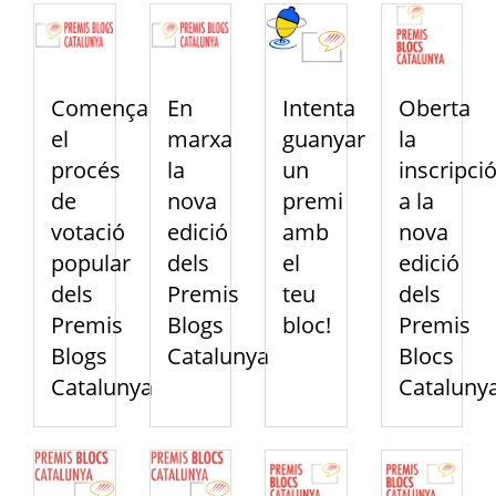
Comença
En
Intenta
Oberta
el
marxa
guanyar
la
procés
la
un
inscripci
de
nova
premi
a la
votació
edició
amb
nova
popular
dels
el
edició
dels
Premis
teu
dels
Premis
Blogs
bloc!
Premis
Blogs
Catalunya
Blocs
Catalunya
Cataluny