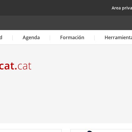
Pasar
top
Area priv
al
contenido
principal
d
Agenda
Formación
Herramient