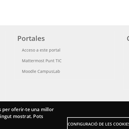
Portales
Acceso a este portal
Mattermost Punt TIC
Moodle CampusLab
 per oferir-te una millor
ntingut mostrat. Pots
CONFIGURACIÓ DE LES COOKIE