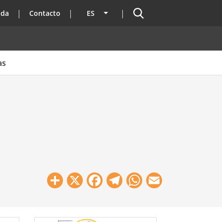
Buscador
ada
Contacto
ES
Lista adicional de acciones
as
Share
X
Facebook
Telegram
WhatsApp
Email