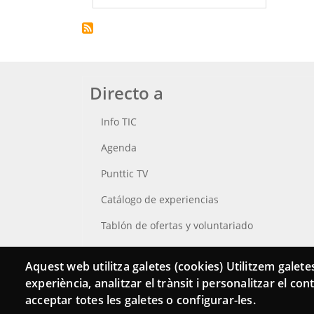
Directo a
Info TIC
Agenda
Punttic TV
Catálogo de experiencias
Tablón de ofertas y voluntariado
Busca tu Punt TIC
Aquest web utilitza galetes (cookies) Utilitzem galetes
experiència, analitzar el trànsit i personalitzar el co
acceptar totes les galetes o configurar-les.