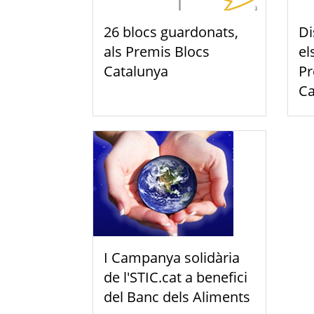
26 blocs guardonats,
Di
als Premis Blocs
el
Catalunya
Pr
Ca
I Campanya solidària
de l'STIC.cat a benefici
del Banc dels Aliments