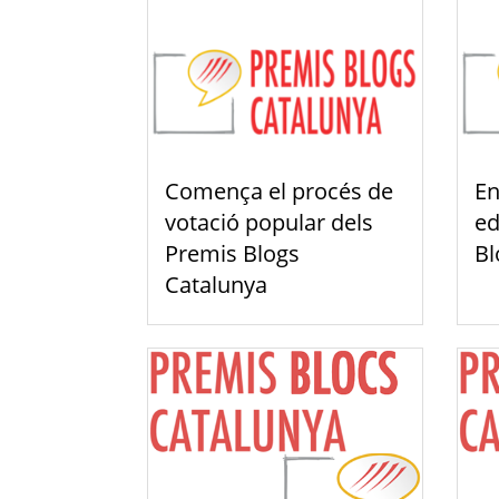
Comença el procés de
En
votació popular dels
ed
Premis Blogs
Bl
Catalunya