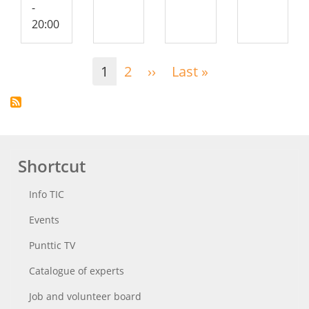
-
20:00
Pagination
1
2
››
Next
Last »
Last
page
page
Shortcut
Info TIC
Events
Punttic TV
Catalogue of experts
Job and volunteer board