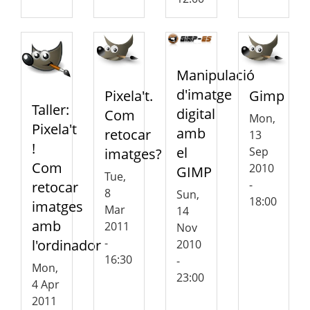
Manipulació
d'imatge
Pixela't.
Gimp
Taller:
digital
Com
Mon,
Pixela't
amb
retocar
13
!
el
Sep
imatges?
Com
2010
GIMP
Tue,
-
retocar
8
Sun,
18:00
imatges
Mar
14
amb
2011
Nov
-
l'ordinador
2010
16:30
-
Mon,
23:00
4 Apr
2011