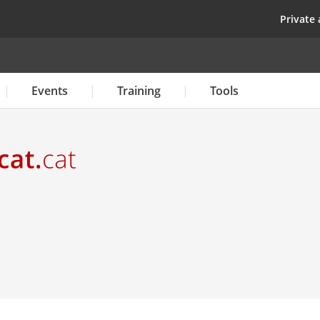
Skip
top
Private 
to
main
content
Events
Training
Tools