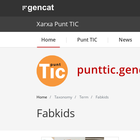
. Obre en una nova finestra.
Xarxa Punt TIC
Home
Punt TIC
News
Home
Taxonomy
Term
Fabkids
Fabkids