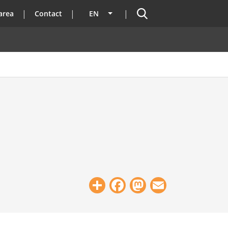
Search
area
Contact
EN
List additional actions
Share
Facebook
Mastodon
Email