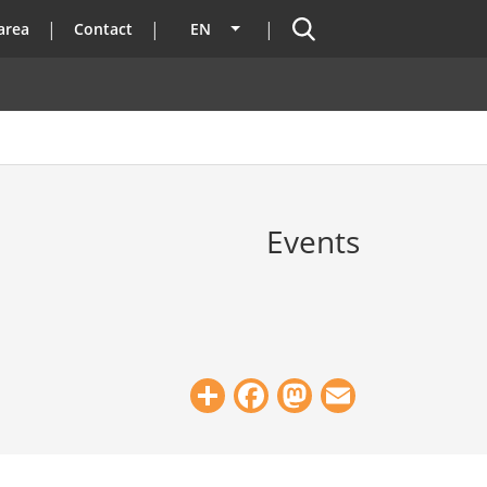
Search
area
Contact
EN
List additional actions
Events
Share
Facebook
Mastodon
Email