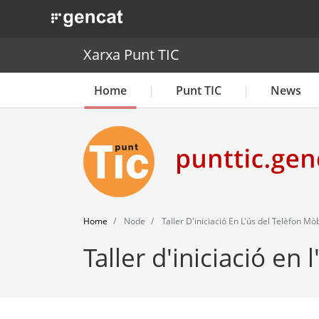
. Obre en una nova finestra.
Xarxa Punt TIC
Home
Punt TIC
News
Home
Node
Taller D'iniciació En L'ús del Telèfon Mòb
Taller d'iniciació en 