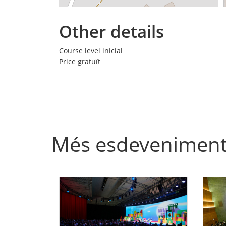
Other details
Course level
inicial
Price
gratuït
Més esdevenimen