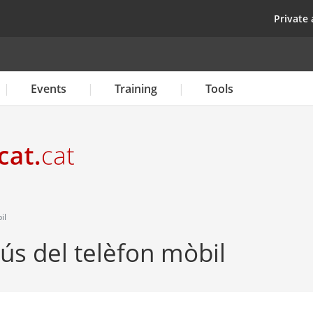
Skip
top
Private 
to
main
content
Events
Training
Tools
il
l'ús del telèfon mòbil