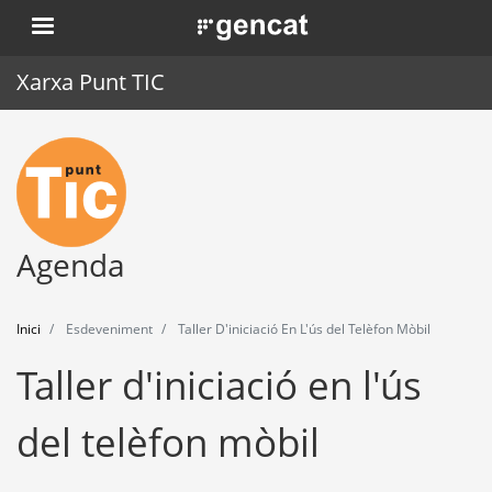
Vés
. Obre en una nova finestra.
al
contingut
Xarxa Punt TIC
Inici
Punt TIC
Actualitat
Agenda
Agenda
Inici
Esdeveniment
Taller D'iniciació En L'ús del Telèfon Mòbil
Formació
Taller d'iniciació en l'ús
Eines
del telèfon mòbil