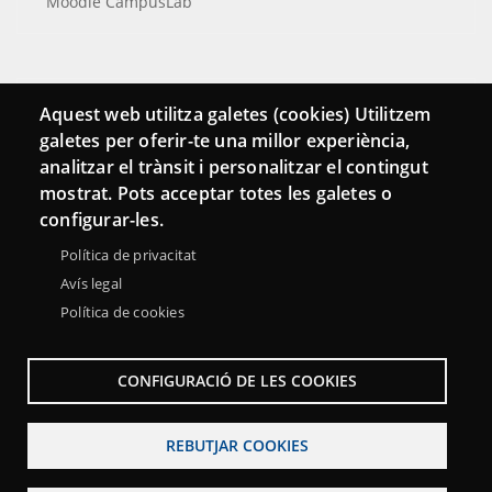
Moodle CampusLab
Connecta
Aquest web utilitza galetes (cookies) Utilitzem
galetes per oferir-te una millor experiència,
Bustia de contacte
analitzar el trànsit i personalitzar el contingut
Butlletins
mostrat. Pots acceptar totes les galetes o
configurar-les.
Política de privacitat
Avís legal
Política de cookies
CONFIGURACIÓ DE LES COOKIES
REBUTJAR COOKIES
Menu
Sobre la Xarxa Punttic
Avís legal
Accessibilitat