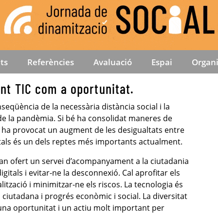
ts
Referències
Avaluació
Espai
Organi
unt TIC com a oportunitat.
nseqüència de la necessària distància social i la
 de la pandèmia. Si bé ha consolidat maneres de
t, ha provocat un augment de les desigualtats entre
itals és un dels reptes més importants actualment.
han ofert un servei d’acompanyament a la ciutadania
gitals i evitar-ne la desconnexió. Cal aprofitar els
lització i minimitzar-ne els riscos. La tecnologia és
ciutadana i progrés econòmic i social. La diversitat
 una oportunitat i un actiu molt important per