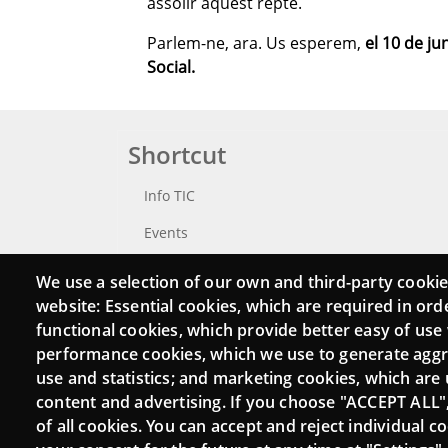
assolir aquest repte.
Parlem-ne, ara. Us esperem,
el 10 de jun
Social.
Shortcut
Info TIC
Events
Punttic TV
We use a selection of our own and third-party cookie
website: Essential cookies, which are required in ord
Catalogue of experts
functional cookies, which provide better easy of use
Job and volunteer board
performance cookies, which we use to generate agg
use and statistics; and marketing cookies, which are 
Search your Punt TIC
content and advertising. If you choose "ACCEPT ALL"
of all cookies. You can accept and reject individual 