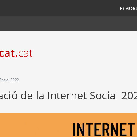
Skip
top
Private 
to
main
content
Social 2022
ció de la Internet Social 20