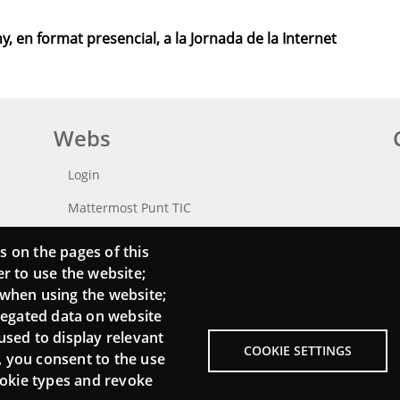
y, en format presencial, a la Jornada de la Internet
Webs
Login
Mattermost Punt TIC
Moodle CampusLab
s on the pages of this
er to use the website;
 when using the website;
regated data on website
used to display relevant
COOKIE SETTINGS
, you consent to the use
cookie types and revoke