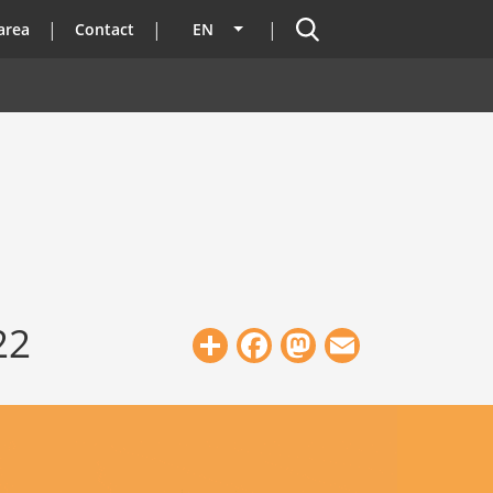
Search
area
Contact
EN
List additional actions
22
Share
Facebook
Mastodon
Email