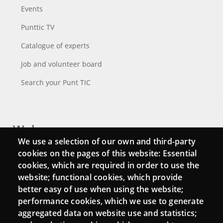
Events
Punttic TV
Catalogue of experts
Job and volunteer board
Search your Punt TIC
Webs
We use a selection of our own and third-party
Login
cookies on the pages of this website: Essential
cookies, which are required in order to use the
Mattermost Punt TIC
website; functional cookies, which provide
Moodle CampusLab
better easy of use when using the website;
performance cookies, which we use to generate
aggregated data on website use and statistics;