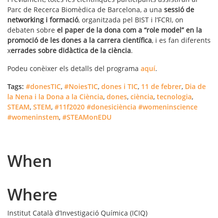
Parc de Recerca Biomèdica de Barcelona, a una
sessió de
networking i formació
, organitzada pel BIST i l’FCRI, on
debaten sobre
el paper de la dona com a “role model” en la
promoció de les dones a la carrera científica
, i es fan diferents
x
errades sobre didàctica de la ciència
.
Podeu conèixer els detalls del programa
aquí
.
Tags:
#donesTIC
,
#NoiesTIC
,
dones i TIC
,
11 de febrer
,
Dia de
la Nena i la Dona a la Ciència
,
dones
,
ciència
,
tecnologia
,
STEAM
,
STEM
,
#11f2020 #donesiciència #womeninscience
#womeninstem
,
#STEAMonEDU
When
Where
Institut Català d’Investigació Química (ICIQ)