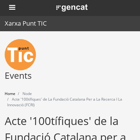
Skip
. Obre en una nova finestra.
to
main
Xarxa Punt TIC
content
Home
Punt TIC
News
Events
Events
Home
Node
Training
Acte '100tífiques' de La Fundació Catalana Per a La Recerca I La
Innovació (FCRI)
Tools
Acte '100tífiques' de la
Fundació Catalana per a