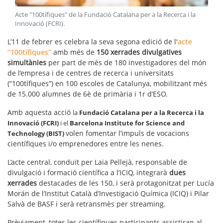
Acte "100tífiques" de la Fundació Catalana per a la Recerca i la
Innovació (FCRI)
.
L’11 de febrer es celebra la seva segona edició de l'
acte
“100tífiques”
amb més de
150 xerrades divulgatives
simultànies
per part de més de 180 investigadores del món
de l’empresa i de centres de recerca i universitats
(“100tífiques”) en 100 escoles de Catalunya, mobilitzant més
de 15.000 alumnes de 6è de primària i 1r d’ESO.
Amb aquesta acció
la
Fundació Catalana per a la Recerca i la
Innovació (FCRI)
i el
Barcelona Institute for Science and
volen fomentar l’impuls de vocacions
Technology (BIST)
científiques i/o emprenedores entre les nenes.
L’acte central, conduït per Laia Pellejà, responsable de
divulgació i formació científica a l’ICIQ, integrarà
dues
xerrades
destacades de les 150, i serà protagonitzat per Lucía
Morán de l’Institut Català d’Investigació Química (ICIQ) i Pilar
Salvà de BASF i serà retransmès per streaming.
Prèviament, totes les científiques participants assistiran al