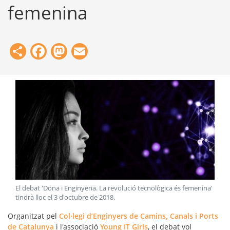
femenina
Share
Facebook
Mastodon
Email
El debat 'Dona i Enginyeria. La revolució tecnològica és femenina'
tindrà lloc el 3 d'octubre de 2018
.
Organitzat pel
Col·legi d’Enginyers de Camins, Canals i Ports
de Catalunya
i l'associació
Young IT Girls
, el debat vol