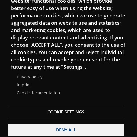
website; functional cookies, which provide
Moodle CampusLab
better easy of use when using the website;
performance cookies, which we use to generate
aggregated data on website use and statistics;
and marketing cookies, which are used to
Connect
display relevant content and advertising. If you
choose "ACCEPT ALL", you consent to the use of
Contact
all cookies. You can accept and reject individual
Newsletters
cookie types and revoke your consent for the
future at any time at "Settings".
Privacy policy
Imprint
Cookie documentation
COOKIE SETTINGS
DENY ALL