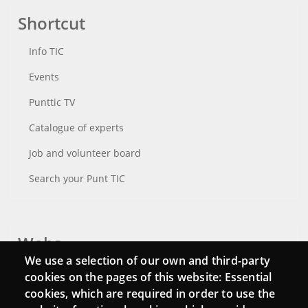
Shortcut
Info TIC
Events
Punttic TV
Catalogue of experts
Job and volunteer board
Search your Punt TIC
Webs
We use a selection of our own and third-party
Login
cookies on the pages of this website: Essential
cookies, which are required in order to use the
Mattermost Punt TIC