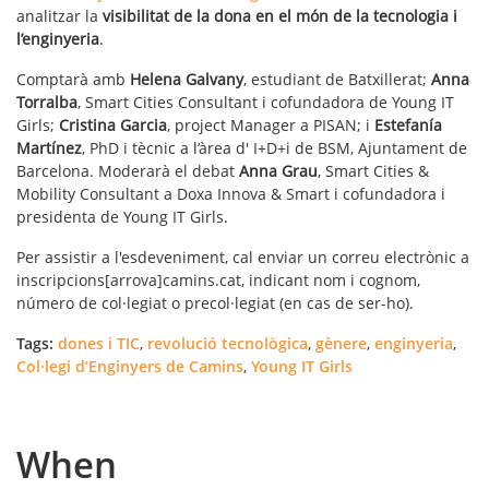
analitzar la
visibilitat de la dona en el món de la tecnologia i
l’enginyeria
.
Comptarà amb
Helena Galvany
, estudiant de Batxillerat;
Anna
Torralba
, Smart Cities Consultant i cofundadora de Young IT
Girls;
Cristina Garcia
, project Manager a PISAN; i
Estefanía
Martínez
, PhD i tècnic a l’àrea d' I+D+i de BSM, Ajuntament de
Barcelona. Moderarà el debat
Anna Grau
, Smart Cities &
Mobility Consultant a Doxa Innova & Smart i cofundadora i
presidenta de Young IT Girls.
Per assistir a l'esdeveniment, cal enviar un correu electrònic a
inscripcions[arrova]camins.cat, indicant nom i cognom,
número de col·legiat o precol·legiat (en cas de ser-ho).
Tags:
dones i TIC
,
revolució tecnològica
,
gènere
,
enginyeria
,
Col·legi d’Enginyers de Camins
,
Young IT Girls
When