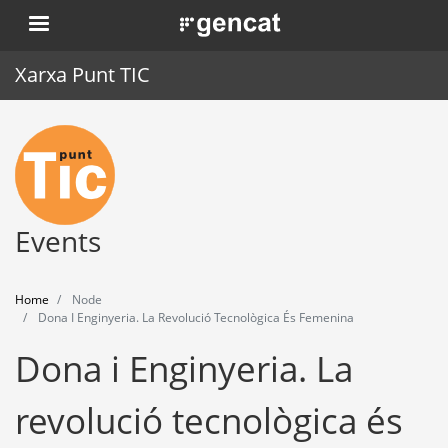
Skip
. Obre en una nova finestra.
to
main
Xarxa Punt TIC
content
Home
Punt TIC
News
Events
Events
Home
Node
Training
Dona I Enginyeria. La Revolució Tecnològica És Femenina
Dona i Enginyeria. La
Tools
revolució tecnològica és