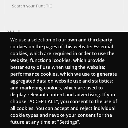
Search your Punt TIC
Webs
We use a selection of our own and third-party
Login
cookies on the pages of this website: Essential
cookies, which are required in order to use the
Mattermost Punt TIC
website; functional cookies, which provide
Moodle CampusLab
better easy of use when using the website;
performance cookies, which we use to generate
aggregated data on website use and statistics;
and marketing cookies, which are used to
Connect
display relevant content and advertising. If you
choose "ACCEPT ALL", you consent to the use of
Contact
all cookies. You can accept and reject individual
Newsletters
cookie types and revoke your consent for the
future at any time at "Settings".