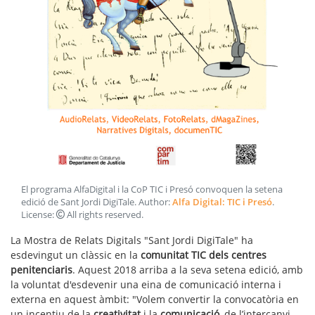
El programa AlfaDigital i la CoP TIC i Presó convoquen la setena
edició de Sant Jordi DigiTale
. Author:
Alfa Digital: TIC i Presó
.
License:
All rights reserved
.
La Mostra de Relats Digitals "Sant Jordi DigiTale" ha
esdevingut un clàssic en la
comunitat TIC dels centres
penitenciaris
. Aquest 2018 arriba a la seva setena edició, amb
la voluntat d'esdevenir una eina de comunicació interna i
externa en aquest àmbit: "Volem convertir la convocatòria en
un incentiu de la
creativitat
i la
comunicació
, de l’intercanvi