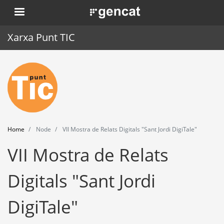
Skip
. Obre en una nova finestra.
to
main
Xarxa Punt TIC
content
Home
Punt TIC
News
Home
Node
VII Mostra de Relats Digitals "Sant Jordi DigiTale"
Events
VII Mostra de Relats
Training
Digitals "Sant Jordi
Tools
DigiTale"