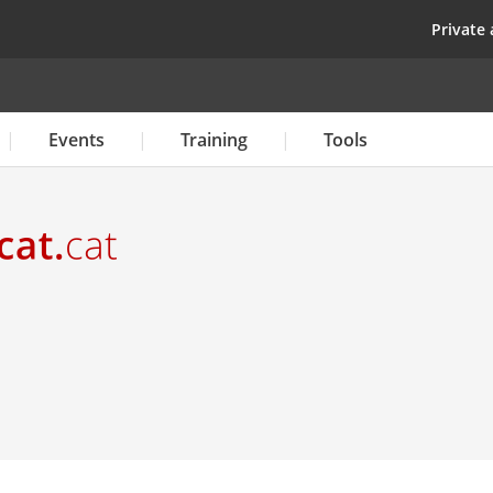
Skip
top
Private 
to
main
content
Events
Training
Tools