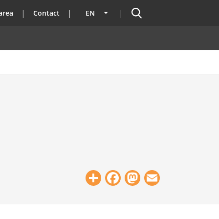
Search
area
Contact
EN
List additional actions
Share
Facebook
Mastodon
Email